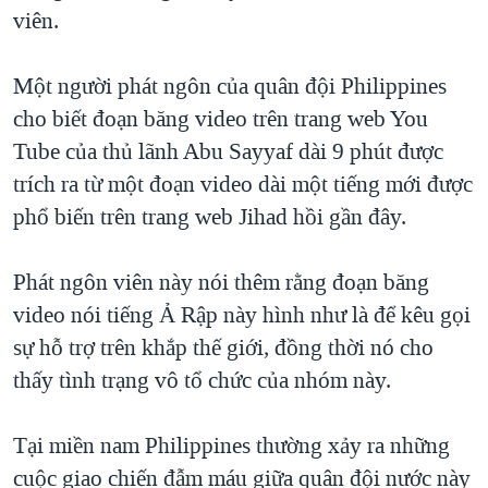
TẠI
viên.
VIDEO
"Tìm"
NGƯỜI VIỆT HẢI NGOẠI
HÀNH TRÌNH BẦU CỬ 2024
NGHE
ĐỜI SỐNG
Một người phát ngôn của quân đội Philippines
MỘT NĂM CHIẾN TRANH TẠI DẢI GAZA
KINH TẾ
cho biết đoạn băng video trên trang web You
MẠNG XÃ HỘI
GIẢI MÃ VÀNH ĐAI & CON ĐƯỜNG
KHOA HỌC
Tube của thủ lãnh Abu Sayyaf dài 9 phút được
NGÀY TỊ NẠN THẾ GIỚI
trích ra từ một đoạn video dài một tiếng mới được
SỨC KHOẺ
TRỊNH VĨNH BÌNH - NGƯỜI HẠ 'BÊN THẮNG CUỘC'
phổ biến trên trang web Jihad hồi gần đây.
Ngôn ngữ khác
VĂN HOÁ
GROUND ZERO – XƯA VÀ NAY
THỂ THAO
Phát ngôn viên này nói thêm rằng đoạn băng
CHI PHÍ CHIẾN TRANH AFGHANISTAN
GIÁO DỤC
video nói tiếng Ả Rập này hình như là để kêu gọi
CÁC GIÁ TRỊ CỘNG HÒA Ở VIỆT NAM
sự hỗ trợ trên khắp thế giới, đồng thời nó cho
THƯỢNG ĐỈNH TRUMP-KIM TẠI VIỆT NAM
thấy tình trạng vô tổ chức của nhóm này.
TRỊNH VĨNH BÌNH VS. CHÍNH PHỦ VIỆT NAM
NGƯ DÂN VIỆT VÀ LÀN SÓNG TRỘM HẢI SÂM
Tại miền nam Philippines thường xảy ra những
cuộc giao chiến đẫm máu giữa quân đội nước này
BÊN KIA QUỐC LỘ: TIẾNG VỌNG TỪ NÔNG THÔN MỸ