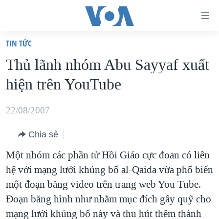
Đường
dẫn
TIN TỨC
truy
TRANG CHỦ
Thủ lãnh nhóm Abu Sayyaf xuất
cập
VIỆT NAM
hiện trên YouTube
Tới
HOA KỲ
nội
BIỂN ĐÔNG
22/08/2007
dung
THẾ GIỚI
chính
Chia sẻ
BLOG
Tới
Một nhóm các phần tử Hồi Giáo cực đoan có liên
điều
DIỄN ĐÀN
hệ với mạng lưới khủng bố al-Qaida vừa phổ biến
hướng
MỤC
một đoạn băng video trên trang web You Tube.
chính
CHUYÊN ĐỀ
TỰ DO BÁO CHÍ
Đoạn băng hình như nhằm mục đích gây quỹ cho
Đi
HỌC TIẾNG ANH
mạng lưới khủng bố này và thu hút thêm thành
VẠCH TRẦN TIN GIẢ
CHIẾN TRANH THƯƠNG MẠI CỦA MỸ: QUÁ KHỨ VÀ HIỆN
tới