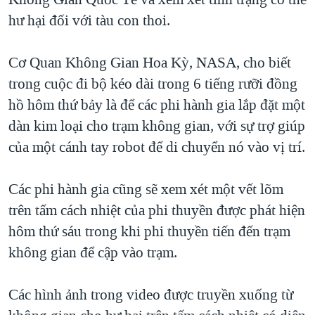
TẠI
VIDEO
"Tìm"
NGƯỜI VIỆT HẢI NGOẠI
hư hại đối với tàu con thoi.
HÀNH TRÌNH BẦU CỬ 2024
NGHE
ĐỜI SỐNG
MỘT NĂM CHIẾN TRANH TẠI DẢI GAZA
Cơ Quan Không Gian Hoa Kỳ, NASA, cho biết
KINH TẾ
MẠNG XÃ HỘI
trong cuộc đi bộ kéo dài trong 6 tiếng rưỡi đồng
GIẢI MÃ VÀNH ĐAI & CON ĐƯỜNG
KHOA HỌC
hồ hôm thứ bảy là để các phi hành gia lắp đặt một
NGÀY TỊ NẠN THẾ GIỚI
SỨC KHOẺ
dàn kim loại cho trạm không gian, với sự trợ giúp
TRỊNH VĨNH BÌNH - NGƯỜI HẠ 'BÊN THẮNG CUỘC'
Ngôn ngữ khác
VĂN HOÁ
của một cánh tay robot để di chuyển nó vào vị trí.
GROUND ZERO – XƯA VÀ NAY
THỂ THAO
CHI PHÍ CHIẾN TRANH AFGHANISTAN
Các phi hành gia cũng sẽ xem xét một vết lõm
GIÁO DỤC
trên tấm cách nhiệt của phi thuyền được phát hiện
CÁC GIÁ TRỊ CỘNG HÒA Ở VIỆT NAM
hôm thứ sáu trong khi phi thuyền tiến đến trạm
THƯỢNG ĐỈNH TRUMP-KIM TẠI VIỆT NAM
không gian để cập vào trạm.
TRỊNH VĨNH BÌNH VS. CHÍNH PHỦ VIỆT NAM
NGƯ DÂN VIỆT VÀ LÀN SÓNG TRỘM HẢI SÂM
Các hình ảnh trong video được truyền xuống từ
BÊN KIA QUỐC LỘ: TIẾNG VỌNG TỪ NÔNG THÔN MỸ