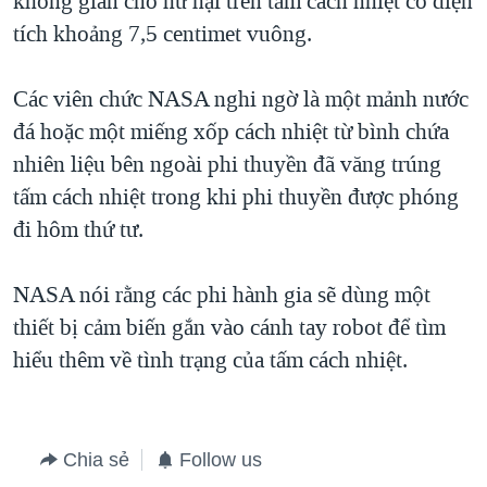
không gian cho hư hại trên tấm cách nhiệt có diện
tích khoảng 7,5 centimet vuông.
QUAN HỆ VIỆT MỸ
Các viên chức NASA nghi ngờ là một mảnh nước
đá hoặc một miếng xốp cách nhiệt từ bình chứa
nhiên liệu bên ngoài phi thuyền đã văng trúng
tấm cách nhiệt trong khi phi thuyền được phóng
đi hôm thứ tư.
NASA nói rằng các phi hành gia sẽ dùng một
thiết bị cảm biến gắn vào cánh tay robot để tìm
hiểu thêm về tình trạng của tấm cách nhiệt.
Chia sẻ
Follow us