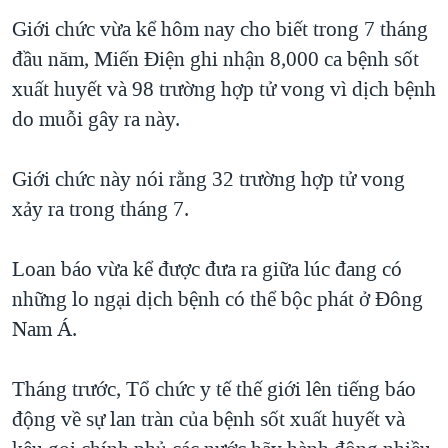
TẠI
VIDEO
"Tìm"
NGƯỜI VIỆT HẢI NGOẠI
Giới chức vừa kể hôm nay cho biết trong 7 tháng
HÀNH TRÌNH BẦU CỬ 2024
NGHE
đầu năm, Miến Ðiện ghi nhận 8,000 ca bệnh sốt
ĐỜI SỐNG
MỘT NĂM CHIẾN TRANH TẠI DẢI GAZA
xuất huyết và 98 trường hợp tử vong vì dịch bệnh
KINH TẾ
MẠNG XÃ HỘI
do muỗi gây ra này.
GIẢI MÃ VÀNH ĐAI & CON ĐƯỜNG
KHOA HỌC
NGÀY TỊ NẠN THẾ GIỚI
SỨC KHOẺ
Giới chức này nói rằng 32 trường hợp tử vong
TRỊNH VĨNH BÌNH - NGƯỜI HẠ 'BÊN THẮNG CUỘC'
Ngôn ngữ khác
VĂN HOÁ
xảy ra trong tháng 7.
GROUND ZERO – XƯA VÀ NAY
THỂ THAO
CHI PHÍ CHIẾN TRANH AFGHANISTAN
Loan báo vừa kể được đưa ra giữa lúc đang có
GIÁO DỤC
những lo ngại dịch bệnh có thể bộc phát ở Ðông
CÁC GIÁ TRỊ CỘNG HÒA Ở VIỆT NAM
Nam Á.
THƯỢNG ĐỈNH TRUMP-KIM TẠI VIỆT NAM
TRỊNH VĨNH BÌNH VS. CHÍNH PHỦ VIỆT NAM
Tháng trước, Tổ chức y tế thế giới lên tiếng báo
NGƯ DÂN VIỆT VÀ LÀN SÓNG TRỘM HẢI SÂM
động về sự lan tràn của bệnh sốt xuất huyết và
BÊN KIA QUỐC LỘ: TIẾNG VỌNG TỪ NÔNG THÔN MỸ