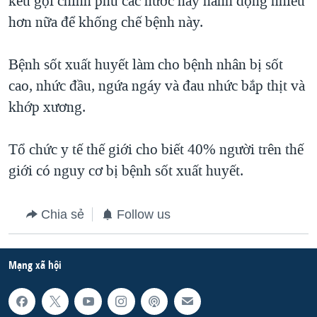
kêu gọi chính phủ các nước hãy hành động nhiều
hơn nữa để khống chế bệnh này.
QUAN HỆ VIỆT MỸ
Bệnh sốt xuất huyết làm cho bệnh nhân bị sốt
cao, nhức đầu, ngứa ngáy và đau nhức bắp thịt và
khớp xương.
Tổ chức y tế thế giới cho biết 40% người trên thế
giới có nguy cơ bị bệnh sốt xuất huyết.
Chia sẻ
Follow us
Mạng xã hội