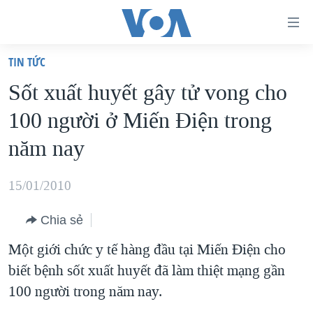
Đường
dẫn
TIN TỨC
truy
TRANG CHỦ
Sốt xuất huyết gây tử vong cho
cập
VIỆT NAM
100 người ở Miến Ðiện trong
Tới
HOA KỲ
nội
năm nay
BIỂN ĐÔNG
dung
THẾ GIỚI
chính
15/01/2010
BLOG
Tới
Chia sẻ
điều
DIỄN ĐÀN
hướng
Một giới chức y tế hàng đầu tại Miến Ðiện cho
MỤC
chính
biết bệnh sốt xuất huyết đã làm thiệt mạng gần
CHUYÊN ĐỀ
TỰ DO BÁO CHÍ
Đi
100 người trong năm nay.
HỌC TIẾNG ANH
VẠCH TRẦN TIN GIẢ
CHIẾN TRANH THƯƠNG MẠI CỦA MỸ: QUÁ KHỨ VÀ HIỆN
tới