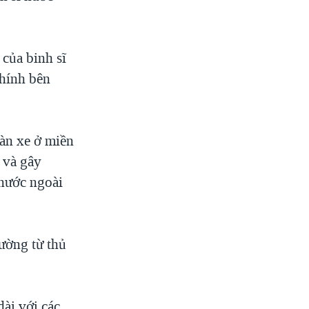
của binh sĩ
chính bên
àn xe ở miền
 và gây
 nước ngoài
đường từ thủ
ài với các