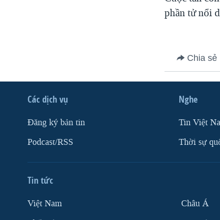
VIỆT NAM
phần tử nổi d
NGƯ DÂN VIỆT VÀ LÀN SÓNG
TRỘM HẢI SÂM
BÊN KIA QUỐC LỘ: TIẾNG VỌNG
Chia sẻ
TỪ NÔNG THÔN MỸ
QUAN HỆ VIỆT MỸ
Các dịch vụ
Nghe
Ðăng ký bản tin
Tin Việt N
Podcast/RSS
Thời sự qu
Tin tức
Việt Nam
Châu Á