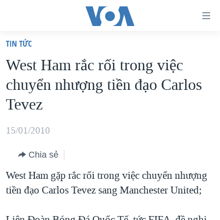
Đường
dẫn
TIN TỨC
truy
TRANG CHỦ
West Ham rắc rối trong việc
cập
VIỆT NAM
chuyển nhượng tiền đạo Carlos
Tới
HOA KỲ
nội
Tevez
BIỂN ĐÔNG
dung
THẾ GIỚI
chính
15/01/2010
BLOG
Tới
Chia sẻ
điều
DIỄN ĐÀN
hướng
West Ham gặp rắc rối trong việc chuyển nhượng
MỤC
chính
tiền đạo Carlos Tevez sang Manchester United;
CHUYÊN ĐỀ
TỰ DO BÁO CHÍ
Đi
HỌC TIẾNG ANH
VẠCH TRẦN TIN GIẢ
CHIẾN TRANH THƯƠNG MẠI CỦA MỸ: QUÁ KHỨ VÀ HIỆN
tới
Liên Đoàn Bóng Đá Quốc Tế, tức FIFA, đề nghị