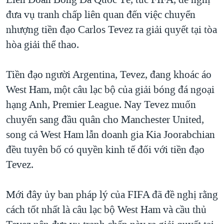
TẠI
VIDEO
"Tìm"
NGƯỜI VIỆT HẢI NGOẠI
đưa vụ tranh chấp liên quan đến việc chuyển
HÀNH TRÌNH BẦU CỬ 2024
NGHE
nhượng tiền đạo Carlos Tevez ra giải quyết tại tòa
ĐỜI SỐNG
MỘT NĂM CHIẾN TRANH TẠI DẢI GAZA
hòa giải thể thao.
KINH TẾ
MẠNG XÃ HỘI
GIẢI MÃ VÀNH ĐAI & CON ĐƯỜNG
KHOA HỌC
Tiền đạo người Argentina, Tevez, đang khoác áo
NGÀY TỊ NẠN THẾ GIỚI
SỨC KHOẺ
West Ham, một câu lạc bộ của giải bóng đá ngoại
TRỊNH VĨNH BÌNH - NGƯỜI HẠ 'BÊN THẮNG CUỘC'
Ngôn ngữ khác
VĂN HOÁ
hạng Anh, Premier League. Nay Tevez muốn
GROUND ZERO – XƯA VÀ NAY
chuyển sang đầu quân cho Manchester United,
THỂ THAO
CHI PHÍ CHIẾN TRANH AFGHANISTAN
song cả West Ham lẫn doanh gia Kia Joorabchian
GIÁO DỤC
đều tuyên bố có quyền kinh tế đối với tiền đạo
CÁC GIÁ TRỊ CỘNG HÒA Ở VIỆT NAM
Tevez.
THƯỢNG ĐỈNH TRUMP-KIM TẠI VIỆT NAM
TRỊNH VĨNH BÌNH VS. CHÍNH PHỦ VIỆT NAM
Mới đây ủy ban pháp lý của FIFA đã đề nghị rằng
NGƯ DÂN VIỆT VÀ LÀN SÓNG TRỘM HẢI SÂM
cách tốt nhất là câu lạc bộ West Ham và cầu thủ
BÊN KIA QUỐC LỘ: TIẾNG VỌNG TỪ NÔNG THÔN MỸ