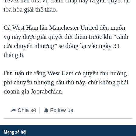
Tevez nên đưa vụ tranh chấp này ra giải quyết tại
tòa hòa giải thể thao.
QUAN HỆ VIỆT MỸ
Cả West Ham lẫn Manchester Untied đều muốn
vụ này được giải quyết dứt điểm trước khi “cánh
cửa chuyển nhượng” sẽ đóng lại vào ngày 31
tháng 8.
Dư luận tin rằng West Ham có quyền thụ hưởng
phí chuyển nhượng cầu thủ này, chứ không phải
doanh gia Joorabchian.
Chia sẻ
Follow us
Mạng xã hội