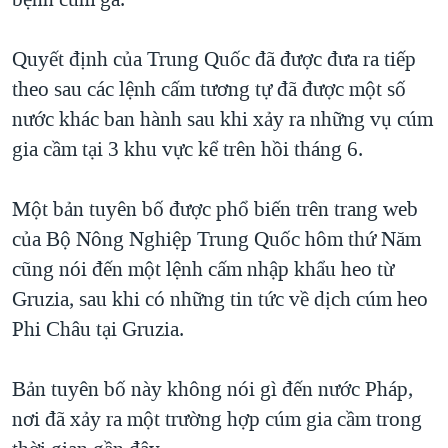
TẠI
VIDEO
"Tìm"
NGƯỜI VIỆT HẢI NGOẠI
HÀNH TRÌNH BẦU CỬ 2024
NGHE
Quyết định của Trung Quốc đã được đưa ra tiếp
ĐỜI SỐNG
MỘT NĂM CHIẾN TRANH TẠI DẢI GAZA
theo sau các lệnh cấm tương tự đã được một số
KINH TẾ
MẠNG XÃ HỘI
nước khác ban hành sau khi xảy ra những vụ cúm
GIẢI MÃ VÀNH ĐAI & CON ĐƯỜNG
KHOA HỌC
gia cầm tại 3 khu vực kể trên hồi tháng 6.
NGÀY TỊ NẠN THẾ GIỚI
SỨC KHOẺ
TRỊNH VĨNH BÌNH - NGƯỜI HẠ 'BÊN THẮNG CUỘC'
Ngôn ngữ khác
VĂN HOÁ
Một bản tuyên bố được phổ biến trên trang web
GROUND ZERO – XƯA VÀ NAY
của Bộ Nông Nghiệp Trung Quốc hôm thứ Năm
THỂ THAO
CHI PHÍ CHIẾN TRANH AFGHANISTAN
cũng nói đến một lệnh cấm nhập khẩu heo từ
GIÁO DỤC
Gruzia, sau khi có những tin tức về dịch cúm heo
CÁC GIÁ TRỊ CỘNG HÒA Ở VIỆT NAM
Phi Châu tại Gruzia.
THƯỢNG ĐỈNH TRUMP-KIM TẠI VIỆT NAM
TRỊNH VĨNH BÌNH VS. CHÍNH PHỦ VIỆT NAM
Bản tuyên bố này không nói gì đến nước Pháp,
NGƯ DÂN VIỆT VÀ LÀN SÓNG TRỘM HẢI SÂM
nơi đã xảy ra một trường hợp cúm gia cầm trong
BÊN KIA QUỐC LỘ: TIẾNG VỌNG TỪ NÔNG THÔN MỸ