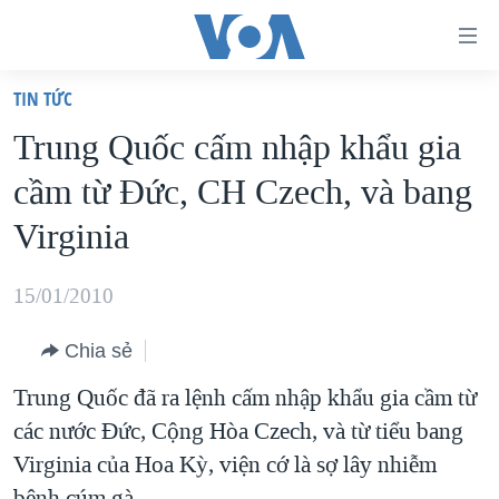
Đường
dẫn
TIN TỨC
truy
TRANG CHỦ
Trung Quốc cấm nhập khẩu gia
cập
VIỆT NAM
cầm từ Đức, CH Czech, và bang
Tới
HOA KỲ
nội
Virginia
BIỂN ĐÔNG
dung
THẾ GIỚI
chính
15/01/2010
BLOG
Tới
Chia sẻ
điều
DIỄN ĐÀN
hướng
Trung Quốc đã ra lệnh cấm nhập khẩu gia cầm từ
MỤC
chính
các nước Đức, Cộng Hòa Czech, và từ tiểu bang
CHUYÊN ĐỀ
TỰ DO BÁO CHÍ
Đi
Virginia của Hoa Kỳ, viện cớ là sợ lây nhiễm
HỌC TIẾNG ANH
VẠCH TRẦN TIN GIẢ
CHIẾN TRANH THƯƠNG MẠI CỦA MỸ: QUÁ KHỨ VÀ HIỆN
tới
bệnh cúm gà.