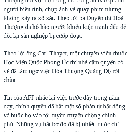
Thượng nói với họ trong lúc công an bao quanh
người biểu tình, chụp ảnh và quay phim nhưng
QUAN HỆ VIỆT MỸ
không xảy ra xô xát. Theo lời bà Duyên thì Hoà
Thượng đã hô hào người khiếu kiện tranh đấu để
đòi lại sản nghiệp bị cướp đoạt.
Theo lời ông Carl Thayer, một chuyên viên thuộc
Học Viện Quốc Phòng Úc thì nhà cầm quyền có
vẻ đã làm ngơ việc Hòa Thượng Quảng Độ rời
chùa.
Tin của AFP nhắc lại việc trước đây trong năm
nay, chính quyền đã bắt một số phần tử bất đồng
và buộc họ vào tội tuyên truyền chống chính
phủ. Những vụ bắt bớ đó đã bị nhiều nước chỉ