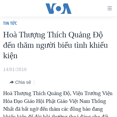
Đường
dẫn
TIN TỨC
truy
TRANG CHỦ
Hoà Thượng Thích Quảng Độ
cập
VIỆT NAM
đến thăm người biểu tình khiếu
Tới
HOA KỲ
nội
kiện
BIỂN ĐÔNG
dung
THẾ GIỚI
chính
14/01/2010
BLOG
Tới
Chia sẻ
điều
DIỄN ĐÀN
hướng
Hoà Thượng Thích Quảng Độ, Viện Trưởng Viện
MỤC
chính
Hóa Đạo Giáo Hội Phật Giáo Việt Nam Thống
CHUYÊN ĐỀ
TỰ DO BÁO CHÍ
Đi
Nhất đã bất ngờ đến thăm các đồng bào đang
HỌC TIẾNG ANH
VẠCH TRẦN TIN GIẢ
CHIẾN TRANH THƯƠNG MẠI CỦA MỸ: QUÁ KHỨ VÀ HIỆN
tới
khiếu kiện để đòi bồi thường thoả đáng cho đất