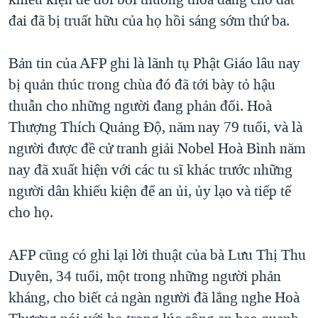
TẠI
VIDEO
"Tìm"
NGƯỜI VIỆT HẢI NGOẠI
đai đã bị truất hữu của họ hồi sáng sớm thứ ba.
HÀNH TRÌNH BẦU CỬ 2024
NGHE
ĐỜI SỐNG
MỘT NĂM CHIẾN TRANH TẠI DẢI GAZA
Bản tin của AFP ghi là lãnh tụ Phật Giáo lâu nay
KINH TẾ
MẠNG XÃ HỘI
bị quản thúc trong chùa đó đã tới bày tỏ hậu
GIẢI MÃ VÀNH ĐAI & CON ĐƯỜNG
KHOA HỌC
thuẫn cho những người đang phản đối. Hoà
NGÀY TỊ NẠN THẾ GIỚI
SỨC KHOẺ
Thượng Thích Quảng Độ, năm nay 79 tuổi, và là
TRỊNH VĨNH BÌNH - NGƯỜI HẠ 'BÊN THẮNG CUỘC'
Ngôn ngữ khác
VĂN HOÁ
người được đề cử tranh giải Nobel Hoà Bình năm
GROUND ZERO – XƯA VÀ NAY
nay đã xuất hiện với các tu sĩ khác trước những
THỂ THAO
CHI PHÍ CHIẾN TRANH AFGHANISTAN
người dân khiếu kiện để an ủi, ủy lạo và tiếp tế
GIÁO DỤC
cho họ.
CÁC GIÁ TRỊ CỘNG HÒA Ở VIỆT NAM
THƯỢNG ĐỈNH TRUMP-KIM TẠI VIỆT NAM
AFP cũng có ghi lại lời thuật của bà Lưu Thị Thu
TRỊNH VĨNH BÌNH VS. CHÍNH PHỦ VIỆT NAM
Duyên, 34 tuổi, một trong những người phản
NGƯ DÂN VIỆT VÀ LÀN SÓNG TRỘM HẢI SÂM
kháng, cho biết cả ngàn người đã lắng nghe Hoà
BÊN KIA QUỐC LỘ: TIẾNG VỌNG TỪ NÔNG THÔN MỸ