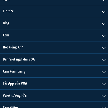
Tin tức
Blog
Xem
Học tiếng Anh
Ban Việt ngữ đài VOA
Xem toàn trang
Tải App của VOA
Vượt tường lửa
Xem thêm