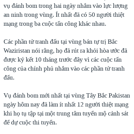
TẠI
vụ đánh bom trong hai ngày nhắm vào lực lượng
VIDEO
"Tìm"
NGƯỜI VIỆT HẢI NGOẠI
HÀNH TRÌNH BẦU CỬ 2024
an ninh trong vùng. Ít nhất đã có 50 người thiệt
NGHE
ĐỜI SỐNG
mạng trong ba cuộc tấn công khác nhau.
MỘT NĂM CHIẾN TRANH TẠI DẢI GAZA
KINH TẾ
MẠNG XÃ HỘI
GIẢI MÃ VÀNH ĐAI & CON ĐƯỜNG
KHOA HỌC
Các phần tử tranh đấu tại vùng bán tự trị Bắc
NGÀY TỊ NẠN THẾ GIỚI
Waziristan nói rằng, họ đã rút ra khỏi hòa ước đã
SỨC KHOẺ
TRỊNH VĨNH BÌNH - NGƯỜI HẠ 'BÊN THẮNG CUỘC'
được ký kết 10 tháng trước đây vì các cuộc tấn
Ngôn ngữ khác
VĂN HOÁ
GROUND ZERO – XƯA VÀ NAY
công của chính phủ nhắm vào các phần tử tranh
THỂ THAO
đấu.
CHI PHÍ CHIẾN TRANH AFGHANISTAN
GIÁO DỤC
CÁC GIÁ TRỊ CỘNG HÒA Ở VIỆT NAM
Vụ đánh bom mới nhất tại vùng Tây Bắc Pakistan
THƯỢNG ĐỈNH TRUMP-KIM TẠI VIỆT NAM
ngày hôm nay đã làm ít nhất 12 người thiệt mạng
TRỊNH VĨNH BÌNH VS. CHÍNH PHỦ VIỆT NAM
khi họ tụ tập tại một trung tâm tuyển mộ cảnh sát
NGƯ DÂN VIỆT VÀ LÀN SÓNG TRỘM HẢI SÂM
để dự cuộc thi tuyển.
BÊN KIA QUỐC LỘ: TIẾNG VỌNG TỪ NÔNG THÔN MỸ