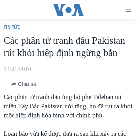
Đường
dẫn
TIN TỨC
truy
TRANG CHỦ
Các phần tử tranh đấu Pakistan
cập
VIỆT NAM
rút khỏi hiệp định ngừng bắn
Tới
HOA KỲ
nội
BIỂN ĐÔNG
14/01/2010
dung
THẾ GIỚI
chính
Chia sẻ
BLOG
Tới
Các phần tử tranh đấu ủng hộ phe Taleban tại
điều
DIỄN ĐÀN
miền Tây Bắc Pakistan nói rằng, họ đã rút ra khỏi
hướng
MỤC
một hiệp định hòa bình với chính phủ.
chính
CHUYÊN ĐỀ
TỰ DO BÁO CHÍ
Đi
HỌC TIẾNG ANH
Loan báo vừa kể được đưa ra sau khi xảy ra các
VẠCH TRẦN TIN GIẢ
CHIẾN TRANH THƯƠNG MẠI CỦA MỸ: QUÁ KHỨ VÀ HIỆN
tới