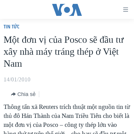
Đường
dẫn
TIN TỨC
truy
TRANG CHỦ
Một đơn vị của Posco sẽ đầu tư
cập
VIỆT NAM
xây nhà máy tráng thép ở Việt
Tới
HOA KỲ
nội
Nam
BIỂN ĐÔNG
dung
THẾ GIỚI
chính
14/01/2010
BLOG
Tới
Chia sẻ
điều
DIỄN ĐÀN
hướng
Thông tấn xã Reuters trích thuật một nguồn tin từ
MỤC
chính
thủ đô Hán Thành của Nam Triều Tiên cho biết là
CHUYÊN ĐỀ
TỰ DO BÁO CHÍ
Đi
một đơn vị của Posco – công ty thép lớn vào
HỌC TIẾNG ANH
VẠCH TRẦN TIN GIẢ
CHIẾN TRANH THƯƠNG MẠI CỦA MỸ: QUÁ KHỨ VÀ HIỆN
tới
hàng thứ tư trên thế giới – cho hay sẽ đầu tư một