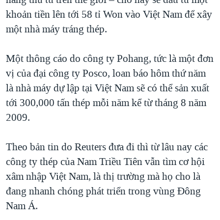
TẠI
VIDEO
"Tìm"
NGƯỜI VIỆT HẢI NGOẠI
khoản tiền lên tới 58 tỉ Won vào Việt Nam để xây
HÀNH TRÌNH BẦU CỬ 2024
NGHE
một nhà máy tráng thép.
ĐỜI SỐNG
MỘT NĂM CHIẾN TRANH TẠI DẢI GAZA
KINH TẾ
MẠNG XÃ HỘI
Một thông cáo do công ty Pohang, tức là một đơn
GIẢI MÃ VÀNH ĐAI & CON ĐƯỜNG
KHOA HỌC
vị của đại công ty Posco, loan báo hôm thứ năm
NGÀY TỊ NẠN THẾ GIỚI
SỨC KHOẺ
là nhà máy dự lập tại Việt Nam sẽ có thể sản xuất
TRỊNH VĨNH BÌNH - NGƯỜI HẠ 'BÊN THẮNG CUỘC'
Ngôn ngữ khác
VĂN HOÁ
tới 300,000 tấn thép mỗi năm kể từ tháng 8 năm
GROUND ZERO – XƯA VÀ NAY
2009.
THỂ THAO
CHI PHÍ CHIẾN TRANH AFGHANISTAN
GIÁO DỤC
Theo bản tin do Reuters đưa đi thì từ lâu nay các
CÁC GIÁ TRỊ CỘNG HÒA Ở VIỆT NAM
công ty thép của Nam Triều Tiên vẫn tìm cơ hội
THƯỢNG ĐỈNH TRUMP-KIM TẠI VIỆT NAM
xâm nhập Việt Nam, là thị trường mà họ cho là
TRỊNH VĨNH BÌNH VS. CHÍNH PHỦ VIỆT NAM
đang nhanh chóng phát triển trong vùng Đông
NGƯ DÂN VIỆT VÀ LÀN SÓNG TRỘM HẢI SÂM
Nam Á.
BÊN KIA QUỐC LỘ: TIẾNG VỌNG TỪ NÔNG THÔN MỸ