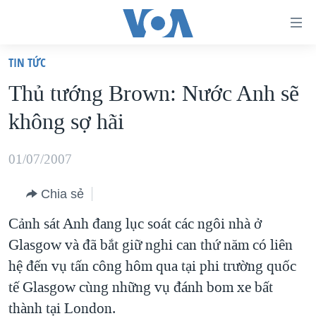
Đường
dẫn
TIN TỨC
truy
TRANG CHỦ
Thủ tướng Brown: Nước Anh sẽ
cập
VIỆT NAM
không sợ hãi
Tới
HOA KỲ
nội
BIỂN ĐÔNG
01/07/2007
dung
THẾ GIỚI
chính
Chia sẻ
BLOG
Tới
Cảnh sát Anh đang lục soát các ngôi nhà ở
điều
DIỄN ĐÀN
Glasgow và đã bắt giữ nghi can thứ năm có liên
hướng
MỤC
hệ đến vụ tấn công hôm qua tại phi trường quốc
chính
CHUYÊN ĐỀ
TỰ DO BÁO CHÍ
tế Glasgow cùng những vụ đánh bom xe bất
Đi
HỌC TIẾNG ANH
thành tại London.
VẠCH TRẦN TIN GIẢ
CHIẾN TRANH THƯƠNG MẠI CỦA MỸ: QUÁ KHỨ VÀ HIỆN
tới