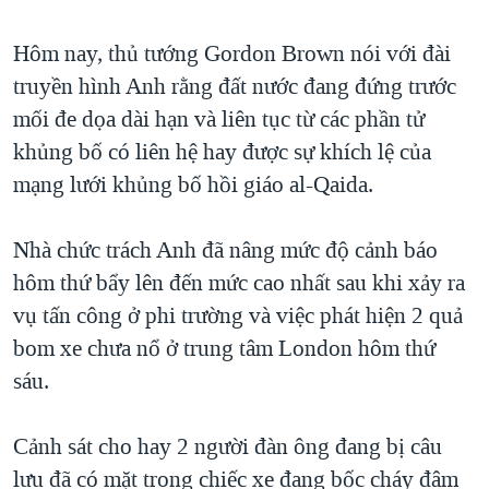
TẠI
VIDEO
"Tìm"
NGƯỜI VIỆT HẢI NGOẠI
HÀNH TRÌNH BẦU CỬ 2024
Hôm nay, thủ tướng Gordon Brown nói với đài
NGHE
ĐỜI SỐNG
truyền hình Anh rằng đất nước đang đứng trước
MỘT NĂM CHIẾN TRANH TẠI DẢI GAZA
KINH TẾ
mối đe dọa dài hạn và liên tục từ các phần tử
MẠNG XÃ HỘI
GIẢI MÃ VÀNH ĐAI & CON ĐƯỜNG
KHOA HỌC
khủng bố có liên hệ hay được sự khích lệ của
NGÀY TỊ NẠN THẾ GIỚI
mạng lưới khủng bố hồi giáo al-Qaida.
SỨC KHOẺ
TRỊNH VĨNH BÌNH - NGƯỜI HẠ 'BÊN THẮNG CUỘC'
Ngôn ngữ khác
VĂN HOÁ
GROUND ZERO – XƯA VÀ NAY
Nhà chức trách Anh đã nâng mức độ cảnh báo
THỂ THAO
hôm thứ bẩy lên đến mức cao nhất sau khi xảy ra
CHI PHÍ CHIẾN TRANH AFGHANISTAN
GIÁO DỤC
vụ tấn công ở phi trường và việc phát hiện 2 quả
CÁC GIÁ TRỊ CỘNG HÒA Ở VIỆT NAM
bom xe chưa nổ ở trung tâm London hôm thứ
THƯỢNG ĐỈNH TRUMP-KIM TẠI VIỆT NAM
sáu.
TRỊNH VĨNH BÌNH VS. CHÍNH PHỦ VIỆT NAM
NGƯ DÂN VIỆT VÀ LÀN SÓNG TRỘM HẢI SÂM
Cảnh sát cho hay 2 người đàn ông đang bị câu
lưu đã có mặt trong chiếc xe đang bốc cháy đâm
BÊN KIA QUỐC LỘ: TIẾNG VỌNG TỪ NÔNG THÔN MỸ