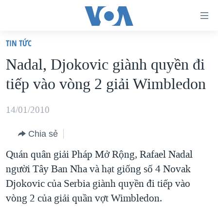
Đường
dẫn
TIN TỨC
truy
TRANG CHỦ
Nadal, Djokovic giành quyền đi
cập
VIỆT NAM
tiếp vào vòng 2 giải Wimbledon
Tới
HOA KỲ
nội
BIỂN ĐÔNG
14/01/2010
dung
THẾ GIỚI
chính
Chia sẻ
BLOG
Tới
Quán quân giải Pháp Mở Rộng, Rafael Nadal
điều
DIỄN ĐÀN
người Tây Ban Nha và hạt giống số 4 Novak
hướng
MỤC
Djokovic của Serbia giành quyền đi tiếp vào
chính
CHUYÊN ĐỀ
TỰ DO BÁO CHÍ
vòng 2 của giải quần vợt Wimbledon.
Đi
HỌC TIẾNG ANH
VẠCH TRẦN TIN GIẢ
CHIẾN TRANH THƯƠNG MẠI CỦA MỸ: QUÁ KHỨ VÀ HIỆN
tới