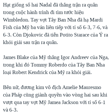
TẠI
Hạt giống số hai Nadal đã thắng trận ra quân
VIDEO
"Tìm"
NGƯỜI VIỆT HẢI NGOẠI
HÀNH TRÌNH BẦU CỬ 2024
trong cuộc hành trình đi tìm tước hiệu
NGHE
ĐỜI SỐNG
Wimbledon. Tay vợt Tây Ban Nha đã hạ Mardi
MỘT NĂM CHIẾN TRANH TẠI DẢI GAZA
KINH TẾ
Fish của Mỹ ba ván liên tiếp với tỉ số 6-3, 7-6, và
MẠNG XÃ HỘI
GIẢI MÃ VÀNH ĐAI & CON ĐƯỜNG
KHOA HỌC
6-3. Còn Djokovic đã tiễn Potito Starace của Ý ra
NGÀY TỊ NẠN THẾ GIỚI
khỏi giải sau trận ra quân.
SỨC KHOẺ
TRỊNH VĨNH BÌNH - NGƯỜI HẠ 'BÊN THẮNG CUỘC'
Ngôn ngữ khác
VĂN HOÁ
GROUND ZERO – XƯA VÀ NAY
James Blake của Mỹ thắng Igor Andreev của Nga,
THỂ THAO
trong khi đó Tommy Roberdo của Tây Ban Nha
CHI PHÍ CHIẾN TRANH AFGHANISTAN
GIÁO DỤC
loại Robert Kendrick của Mỹ ra khỏi giải.
CÁC GIÁ TRỊ CỘNG HÒA Ở VIỆT NAM
THƯỢNG ĐỈNH TRUMP-KIM TẠI VIỆT NAM
Bên nữ, đương kim vô địch Amelie Mauresmo
TRỊNH VĨNH BÌNH VS. CHÍNH PHỦ VIỆT NAM
của Pháp cũng giành quyền vào vòng hai sau khi
NGƯ DÂN VIỆT VÀ LÀN SÓNG TRỘM HẢI SÂM
vượt qua tay vợt Mỹ Jamea Jackson với tỉ số 6-1
và 6-3.
BÊN KIA QUỐC LỘ: TIẾNG VỌNG TỪ NÔNG THÔN MỸ