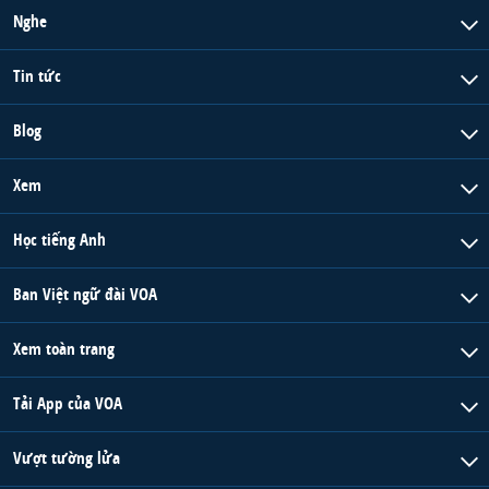
Nghe
Tin tức
Blog
Xem
Học tiếng Anh
Ban Việt ngữ đài VOA
Xem toàn trang
Tải App của VOA
Vượt tường lửa