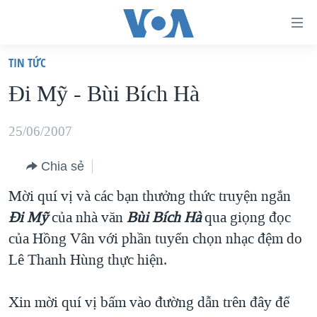
Đường
dẫn
TIN TỨC
truy
TRANG CHỦ
Ði Mỹ - Bùi Bích Hà
cập
VIỆT NAM
Tới
HOA KỲ
25/06/2007
nội
BIỂN ĐÔNG
dung
Chia sẻ
THẾ GIỚI
chính
Mời quí vị và các bạn thưởng thức truyện ngắn
BLOG
Tới
Ði Mỹ
của nhà văn
Bùi Bích Hà
qua giọng đọc
điều
DIỄN ĐÀN
của Hồng Vân với phần tuyển chọn nhạc đệm do
hướng
MỤC
Lê Thanh Hùng thực hiện.
chính
CHUYÊN ĐỀ
TỰ DO BÁO CHÍ
Đi
Xin mời quí vị bấm vào đường dẫn trên đây để
HỌC TIẾNG ANH
VẠCH TRẦN TIN GIẢ
CHIẾN TRANH THƯƠNG MẠI CỦA MỸ: QUÁ KHỨ VÀ HIỆN
tới