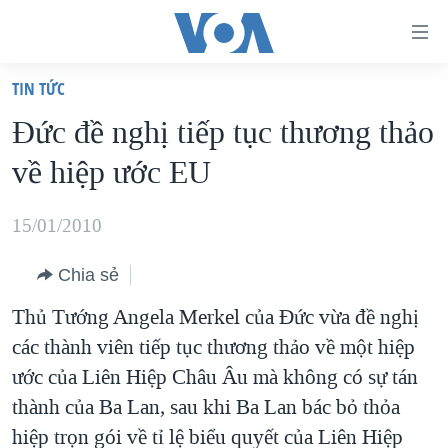
Đường
dẫn
TIN TỨC
truy
TRANG CHỦ
Đức đề nghị tiếp tục thương thảo
cập
VIỆT NAM
về hiệp ước EU
Tới
HOA KỲ
nội
BIỂN ĐÔNG
15/01/2010
dung
THẾ GIỚI
chính
Chia sẻ
BLOG
Tới
Thủ Tướng Angela Merkel của Đức vừa đề nghị
điều
DIỄN ĐÀN
các thành viên tiếp tục thương thảo về một hiệp
hướng
MỤC
ước của Liên Hiệp Châu Âu mà không có sự tán
chính
CHUYÊN ĐỀ
TỰ DO BÁO CHÍ
thành của Ba Lan, sau khi Ba Lan bác bỏ thỏa
Đi
HỌC TIẾNG ANH
hiệp trọn gói về tỉ lệ biểu quyết của Liên Hiệp
VẠCH TRẦN TIN GIẢ
CHIẾN TRANH THƯƠNG MẠI CỦA MỸ: QUÁ KHỨ VÀ HIỆN
tới