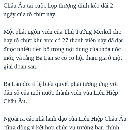
TẠI
Châu Âu tại cuộc họp thượng đỉnh kéo dài 2
VIDEO
"Tìm"
NGƯỜI VIỆT HẢI NGOẠI
HÀNH TRÌNH BẦU CỬ 2024
ngày của tổ chức này.
NGHE
ĐỜI SỐNG
MỘT NĂM CHIẾN TRANH TẠI DẢI GAZA
KINH TẾ
Một phát ngôn viên của Thủ Tướng Merkel cho
MẠNG XÃ HỘI
GIẢI MÃ VÀNH ĐAI & CON ĐƯỜNG
KHOA HỌC
hay tổ chức khu vực có 27 thành viên này đã đạt
NGÀY TỊ NẠN THẾ GIỚI
được nhiều tiến bộ trong nội dung của thỏa ước
SỨC KHOẺ
TRỊNH VĨNH BÌNH - NGƯỜI HẠ 'BÊN THẮNG CUỘC'
mới, và rằng Ba Lan sẽ có cơ hội tham gia ở một
Ngôn ngữ khác
VĂN HOÁ
GROUND ZERO – XƯA VÀ NAY
giai đoạn sau.
THỂ THAO
CHI PHÍ CHIẾN TRANH AFGHANISTAN
GIÁO DỤC
Ba Lan đòi tỉ lệ biểu quyết phải tương ứng với
CÁC GIÁ TRỊ CỘNG HÒA Ở VIỆT NAM
dân số của mỗi nước thành viên vủa Liên Hiệp
THƯỢNG ĐỈNH TRUMP-KIM TẠI VIỆT NAM
Châu Âu.
TRỊNH VĨNH BÌNH VS. CHÍNH PHỦ VIỆT NAM
NGƯ DÂN VIỆT VÀ LÀN SÓNG TRỘM HẢI SÂM
Ngoài ra các nhà lãnh đạo của Liên Hiệp Châu Âu
cũng đồng ý kết hợp chức vụ trưởng ban chính
BÊN KIA QUỐC LỘ: TIẾNG VỌNG TỪ NÔNG THÔN MỸ