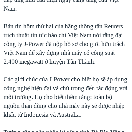
TẠI
VIDEO
"Tìm"
NGƯỜI VIỆT HẢI NGOẠI
Nam.
HÀNH TRÌNH BẦU CỬ 2024
NGHE
ĐỜI SỐNG
MỘT NĂM CHIẾN TRANH TẠI DẢI GAZA
Bản tin hôm thứ hai của hãng thông tấn Reuters
KINH TẾ
MẠNG XÃ HỘI
trích thuật tin tức báo chí Việt Nam nói rằng đại
GIẢI MÃ VÀNH ĐAI & CON ĐƯỜNG
KHOA HỌC
công ty J-Power đã nộp hồ sơ cho giới hữu trách
NGÀY TỊ NẠN THẾ GIỚI
SỨC KHOẺ
Việt Nam để xây dựng nhà máy có công suất
TRỊNH VĨNH BÌNH - NGƯỜI HẠ 'BÊN THẮNG CUỘC'
Ngôn ngữ khác
VĂN HOÁ
2,400 megawatt ở huyện Tân Thành.
GROUND ZERO – XƯA VÀ NAY
THỂ THAO
CHI PHÍ CHIẾN TRANH AFGHANISTAN
Các giới chức của J-Power cho biết họ sẽ áp dụng
GIÁO DỤC
công nghệ hiện đại và chú trọng đến tác động với
CÁC GIÁ TRỊ CỘNG HÒA Ở VIỆT NAM
môi trường. Họ cho biết thêm rằng: toàn bộ
THƯỢNG ĐỈNH TRUMP-KIM TẠI VIỆT NAM
nguồn than dùng cho nhà máy này sẽ được nhập
TRỊNH VĨNH BÌNH VS. CHÍNH PHỦ VIỆT NAM
khẩu từ Indonesia và Australia.
NGƯ DÂN VIỆT VÀ LÀN SÓNG TRỘM HẢI SÂM
BÊN KIA QUỐC LỘ: TIẾNG VỌNG TỪ NÔNG THÔN MỸ