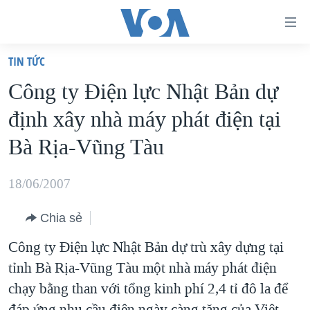
Đường
dẫn
TIN TỨC
truy
TRANG CHỦ
Công ty Điện lực Nhật Bản dự
cập
VIỆT NAM
định xây nhà máy phát điện tại
Tới
HOA KỲ
nội
Bà Rịa-Vũng Tàu
BIỂN ĐÔNG
dung
THẾ GIỚI
chính
18/06/2007
BLOG
Tới
Chia sẻ
điều
DIỄN ĐÀN
hướng
Công ty Điện lực Nhật Bản dự trù xây dựng tại
MỤC
chính
tỉnh Bà Rịa-Vũng Tàu một nhà máy phát điện
CHUYÊN ĐỀ
TỰ DO BÁO CHÍ
Đi
chạy bằng than với tổng kinh phí 2,4 tỉ đô la để
HỌC TIẾNG ANH
VẠCH TRẦN TIN GIẢ
CHIẾN TRANH THƯƠNG MẠI CỦA MỸ: QUÁ KHỨ VÀ HIỆN
tới
đáp ứng nhu cầu điện ngày càng tăng của Việt