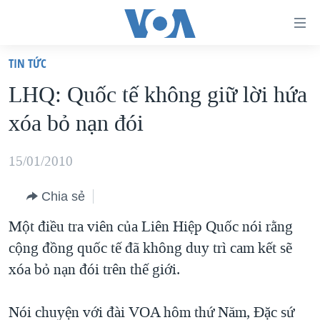
Đường
dẫn
TIN TỨC
truy
TRANG CHỦ
LHQ: Quốc tế không giữ lời hứa
cập
VIỆT NAM
xóa bỏ nạn đói
Tới
HOA KỲ
nội
BIỂN ĐÔNG
15/01/2010
dung
THẾ GIỚI
chính
Chia sẻ
BLOG
Tới
Một điều tra viên của Liên Hiệp Quốc nói rằng
điều
DIỄN ĐÀN
cộng đồng quốc tế đã không duy trì cam kết sẽ
hướng
MỤC
xóa bỏ nạn đói trên thế giới.
chính
CHUYÊN ĐỀ
TỰ DO BÁO CHÍ
Đi
HỌC TIẾNG ANH
Nói chuyện với đài VOA hôm thứ Năm, Đặc sứ
VẠCH TRẦN TIN GIẢ
CHIẾN TRANH THƯƠNG MẠI CỦA MỸ: QUÁ KHỨ VÀ HIỆN
tới