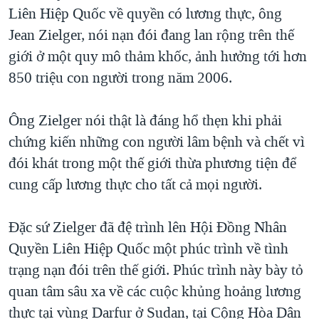
TẠI
Liên Hiệp Quốc về quyền có lương thực, ông
VIDEO
"Tìm"
NGƯỜI VIỆT HẢI NGOẠI
HÀNH TRÌNH BẦU CỬ 2024
Jean Zielger, nói nạn đói đang lan rộng trên thế
NGHE
ĐỜI SỐNG
giới ở một quy mô thảm khốc, ảnh hưởng tới hơn
MỘT NĂM CHIẾN TRANH TẠI DẢI GAZA
KINH TẾ
850 triệu con người trong năm 2006.
MẠNG XÃ HỘI
GIẢI MÃ VÀNH ĐAI & CON ĐƯỜNG
KHOA HỌC
NGÀY TỊ NẠN THẾ GIỚI
Ông Zielger nói thật là đáng hổ thẹn khi phải
SỨC KHOẺ
TRỊNH VĨNH BÌNH - NGƯỜI HẠ 'BÊN THẮNG CUỘC'
chứng kiến những con người lâm bệnh và chết vì
Ngôn ngữ khác
VĂN HOÁ
GROUND ZERO – XƯA VÀ NAY
đói khát trong một thế giới thừa phương tiện để
THỂ THAO
cung cấp lương thực cho tất cả mọi người.
CHI PHÍ CHIẾN TRANH AFGHANISTAN
GIÁO DỤC
CÁC GIÁ TRỊ CỘNG HÒA Ở VIỆT NAM
Đặc sứ Zielger đã đệ trình lên Hội Đồng Nhân
THƯỢNG ĐỈNH TRUMP-KIM TẠI VIỆT NAM
Quyền Liên Hiệp Quốc một phúc trình về tình
TRỊNH VĨNH BÌNH VS. CHÍNH PHỦ VIỆT NAM
trạng nạn đói trên thế giới. Phúc trình này bày tỏ
NGƯ DÂN VIỆT VÀ LÀN SÓNG TRỘM HẢI SÂM
quan tâm sâu xa về các cuộc khủng hoảng lương
thực tại vùng Darfur ở Sudan, tại Cộng Hòa Dân
BÊN KIA QUỐC LỘ: TIẾNG VỌNG TỪ NÔNG THÔN MỸ