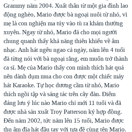
TẠI
Grammy năm 2004. Xuất thân từ một gia đình lao
VIDEO
"Tìm"
NGƯỜI VIỆT HẢI NGOẠI
HÀNH TRÌNH BẦU CỬ 2024
động nghèo, Mario được bà ngoại nuôi từ nhỏ, vì
NGHE
ĐỜI SỐNG
mẹ là con nghiện ma túy vào tù ra khám thường
MỘT NĂM CHIẾN TRANH TẠI DẢI GAZA
KINH TẾ
xuyên. Ngay từ nhỏ, Mario đã cho mọi người
MẠNG XÃ HỘI
GIẢI MÃ VÀNH ĐAI & CON ĐƯỜNG
KHOA HỌC
chung quanh thấy khả năng thiên khiếu về âm
NGÀY TỊ NẠN THẾ GIỚI
nhạc. Anh hát ngêu ngao cả ngày, năm lên 4 tuổi
SỨC KHOẺ
TRỊNH VĨNH BÌNH - NGƯỜI HẠ 'BÊN THẮNG CUỘC'
đã từng nói với bà ngoại rằng, em muốn trở thành
Ngôn ngữ khác
VĂN HOÁ
GROUND ZERO – XƯA VÀ NAY
ca sĩ. Mẹ của Mario thấy con mình thích hát quá
THỂ THAO
nên dành dụm mua cho con được một chiếc máy
CHI PHÍ CHIẾN TRANH AFGHANISTAN
GIÁO DỤC
hát Karaoke. Tự học dương cầm từ nhỏ, Mario
CÁC GIÁ TRỊ CỘNG HÒA Ở VIỆT NAM
thích ngồi tập và sáng tác trên cây đàn. Điểm
THƯỢNG ĐỈNH TRUMP-KIM TẠI VIỆT NAM
đáng lưu ý lúc nào Mario chỉ mới 11 tuổi và đã
TRỊNH VĨNH BÌNH VS. CHÍNH PHỦ VIỆT NAM
được nhà sản xuất Troy Patterson ký hợp đồng.
NGƯ DÂN VIỆT VÀ LÀN SÓNG TRỘM HẢI SÂM
Đến năm 2002, tức năm lên 15 tuổi, Mario được
thu âm đĩa hát đầu tay với tựa đề cùng tên Mario.
BÊN KIA QUỐC LỘ: TIẾNG VỌNG TỪ NÔNG THÔN MỸ