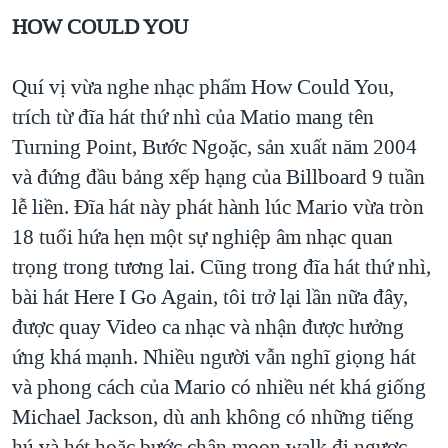
HOW COULD YOU
Quí vị vừa nghe nhạc phẩm How Could You,
trích từ đĩa hát thứ nhì của Matio mang tên
Turning Point, Bước Ngoặc, sản xuất năm 2004
và đứng đầu bảng xếp hạng của Billboard 9 tuần
lễ liền. Đĩa hát này phát hành lúc Mario vừa tròn
18 tuổi hứa hẹn một sự nghiệp âm nhạc quan
trọng trong tương lai. Cũng trong đĩa hát thứ nhì,
bài hát Here I Go Again, tôi trở lại lần nữa đây,
được quay Video ca nhạc và nhận được hưởng
ứng khá mạnh. Nhiều người vẫn nghĩ giọng hát
và phong cách của Mario có nhiều nét khá giống
Michael Jackson, dù anh không có những tiếng
hú và hét hoặc bước chân moon walk đi ngược,