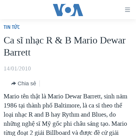
Đường
dẫn
TIN TỨC
truy
TRANG CHỦ
Ca sĩ nhạc R & B Mario Dewar
cập
VIỆT NAM
Barrett
Tới
HOA KỲ
nội
BIỂN ĐÔNG
14/01/2010
dung
THẾ GIỚI
chính
Chia sẻ
BLOG
Tới
Mario tên thật là Mario Dewar Barrett, sinh năm
điều
DIỄN ĐÀN
1986 tại thành phố Baltimore, là ca sĩ theo thể
hướng
MỤC
loại nhạc R and B hay Rythm and Blues, do
chính
CHUYÊN ĐỀ
TỰ DO BÁO CHÍ
những nghệ sĩ Mỹ gốc phi châu sáng tạo. Mario
Đi
HỌC TIẾNG ANH
từng đoạt 2 giải Billboard và được đề cử giải
VẠCH TRẦN TIN GIẢ
CHIẾN TRANH THƯƠNG MẠI CỦA MỸ: QUÁ KHỨ VÀ HIỆN
tới