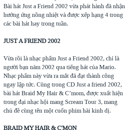
Bài hát Just a Friend 2002 vừa phát hành đã nhận
QUAN HỆ VIỆT MỸ
hưởng ứng nồng nhiệt và được xếp hạng 4 trong
các bài hát hay trong tuần.
JUST A FRIEND 2002
Vừa rồi là nhạc phẩm Just a Friend 2002, chỉ là
người bạn năm 2002 qua tiếng hát của Mario.
Nhạc phẩm này vừa ra mắt đã đạt thành công
ngay lập tức. Cũng trong CD Just a friend 2002,
bài hát Braid My Hair & C’mom, được xuất hiện
trong đại nhạc hội mang Scream Tour 3, mang
chủ đề cùng tên một cuốn phim hài kinh dị.
BRAID MY HAIR & C'MON