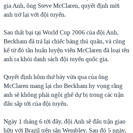
TẠI
gia Anh, ông Steve McClaren, quyết định mời
VIDEO
"Tìm"
NGƯỜI VIỆT HẢI NGOẠI
HÀNH TRÌNH BẦU CỬ 2024
anh trở lại với đội tuyển.
NGHE
ĐỜI SỐNG
MỘT NĂM CHIẾN TRANH TẠI DẢI GAZA
KINH TẾ
Sau thất bại tại World Cup 2006 của đội Anh,
MẠNG XÃ HỘI
GIẢI MÃ VÀNH ĐAI & CON ĐƯỜNG
KHOA HỌC
Beckham đã trả lại chiếc băng thủ quân, và cũng
NGÀY TỊ NẠN THẾ GIỚI
kể từ đó tân huấn luyện viên McClaren đã loại tên
SỨC KHOẺ
TRỊNH VĨNH BÌNH - NGƯỜI HẠ 'BÊN THẮNG CUỘC'
anh ra khỏi danh sách đội tuyển quốc gia.
Ngôn ngữ khác
VĂN HOÁ
GROUND ZERO – XƯA VÀ NAY
THỂ THAO
Quyết định hôm thứ bảy vừa qua của ông
CHI PHÍ CHIẾN TRANH AFGHANISTAN
GIÁO DỤC
McClaren mang lại cho Beckham hy vọng rằng
CÁC GIÁ TRỊ CỘNG HÒA Ở VIỆT NAM
anh sẽ không phải ngồi ghế dự bị trong các trận
THƯỢNG ĐỈNH TRUMP-KIM TẠI VIỆT NAM
đấu sắp tới của đội tuyển.
TRỊNH VĨNH BÌNH VS. CHÍNH PHỦ VIỆT NAM
NGƯ DÂN VIỆT VÀ LÀN SÓNG TRỘM HẢI SÂM
Ngày 1 tháng 6 tới đây, đội Anh sẽ đấu trận giao
hữu với Brazil trên sân Wembley. Sau đó 5 ngày,
BÊN KIA QUỐC LỘ: TIẾNG VỌNG TỪ NÔNG THÔN MỸ