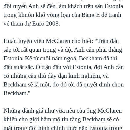
đội tuyển Anh sẽ đến làm khách trên sân Estonia
QUAN HỆ VIỆT MỸ
trong khuôn khổ vòng lọai của Bảng E để tranh
vé tham dự Euro 2008.
Huấn luyện viên McClaren cho biết: “Trận đấu
sắp tới rất quan trọng và đội Anh cần phải thắng
Estonia. Kể từ cuôi năm ngoá, Beckham đã thi
đấu suất sắc. Ở trận đấu với Estonia, đội Anh cần
có những cầu thủ dày dạn kinh nghiệm, và
Beckham sẽ là một, do đó tôi đã quyết định chọn
Beckham."
Những đánh giá như vừa nêu của ông McClaren
khiến cho giới hâm mộ tin rằng Beckham sẽ có
mặt trong đội hình chính thức gặp Estonia trong