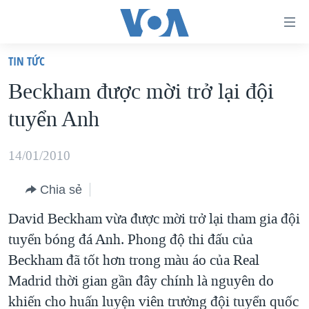
Đường
dẫn
TIN TỨC
truy
TRANG CHỦ
Beckham được mời trở lại đội
cập
VIỆT NAM
tuyển Anh
Tới
HOA KỲ
nội
BIỂN ĐÔNG
14/01/2010
dung
THẾ GIỚI
chính
Chia sẻ
BLOG
Tới
David Beckham vừa được mời trở lại tham gia đội
điều
DIỄN ĐÀN
tuyển bóng đá Anh. Phong độ thi đấu của
hướng
MỤC
Beckham đã tốt hơn trong màu áo của Real
chính
CHUYÊN ĐỀ
TỰ DO BÁO CHÍ
Madrid thời gian gần đây chính là nguyên do
Đi
HỌC TIẾNG ANH
khiến cho huấn luyện viên trưởng đội tuyển quốc
VẠCH TRẦN TIN GIẢ
CHIẾN TRANH THƯƠNG MẠI CỦA MỸ: QUÁ KHỨ VÀ HIỆN
tới