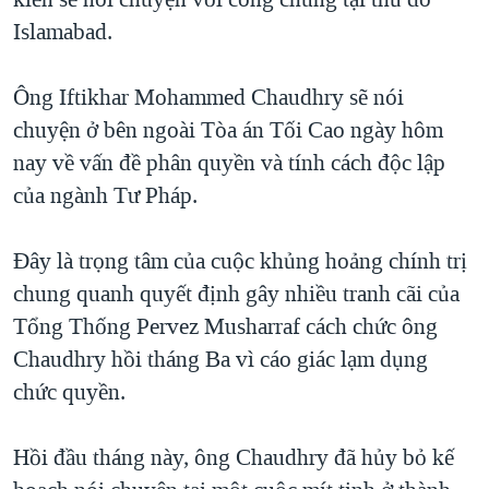
TẠI
VIDEO
"Tìm"
NGƯỜI VIỆT HẢI NGOẠI
Islamabad.
HÀNH TRÌNH BẦU CỬ 2024
NGHE
ĐỜI SỐNG
MỘT NĂM CHIẾN TRANH TẠI DẢI GAZA
Ông Iftikhar Mohammed Chaudhry sẽ nói
KINH TẾ
MẠNG XÃ HỘI
chuyện ở bên ngoài Tòa án Tối Cao ngày hôm
GIẢI MÃ VÀNH ĐAI & CON ĐƯỜNG
KHOA HỌC
nay về vấn đề phân quyền và tính cách độc lập
NGÀY TỊ NẠN THẾ GIỚI
SỨC KHOẺ
của ngành Tư Pháp.
TRỊNH VĨNH BÌNH - NGƯỜI HẠ 'BÊN THẮNG CUỘC'
Ngôn ngữ khác
VĂN HOÁ
GROUND ZERO – XƯA VÀ NAY
Đây là trọng tâm của cuộc khủng hoảng chính trị
THỂ THAO
CHI PHÍ CHIẾN TRANH AFGHANISTAN
chung quanh quyết định gây nhiều tranh cãi của
GIÁO DỤC
Tổng Thống Pervez Musharraf cách chức ông
CÁC GIÁ TRỊ CỘNG HÒA Ở VIỆT NAM
Chaudhry hồi tháng Ba vì cáo giác lạm dụng
THƯỢNG ĐỈNH TRUMP-KIM TẠI VIỆT NAM
chức quyền.
TRỊNH VĨNH BÌNH VS. CHÍNH PHỦ VIỆT NAM
NGƯ DÂN VIỆT VÀ LÀN SÓNG TRỘM HẢI SÂM
Hồi đầu tháng này, ông Chaudhry đã hủy bỏ kế
BÊN KIA QUỐC LỘ: TIẾNG VỌNG TỪ NÔNG THÔN MỸ