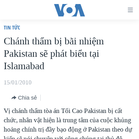
Đường
dẫn
TIN TỨC
truy
TRANG CHỦ
Chánh thẩm bị bãi nhiệm
cập
VIỆT NAM
Pakistan sẽ phát biểu tại
Tới
HOA KỲ
nội
Islamabad
BIỂN ĐÔNG
dung
THẾ GIỚI
chính
15/01/2010
BLOG
Tới
Chia sẻ
điều
DIỄN ĐÀN
hướng
Vị chánh thẩm tòa án Tối Cao Pakistan bị cất
MỤC
chính
chức, nhân vật hiện là trung tâm của cuộc khủng
CHUYÊN ĐỀ
TỰ DO BÁO CHÍ
Đi
hoảng chính trị đầy bạo động ở Pakistan theo dự
HỌC TIẾNG ANH
VẠCH TRẦN TIN GIẢ
CHIẾN TRANH THƯƠNG MẠI CỦA MỸ: QUÁ KHỨ VÀ HIỆN
tới
kiến sẽ nói chuyện với công chúng tại thủ đô