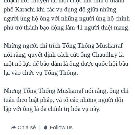
hoạch nói chuyện tại một cuộc mít tinh ở thành
phố Karachi khi các vụ đụng độ giữa những
QUAN HỆ VIỆT MỸ
người ủng hộ ông với những người ủng hộ chính
phủ trở thành bạo động làm 41 người thiệt mạng.
Những người chỉ trích Tổng Thống Musharraf
nói rằng, quyết định cách cức ông Chaudhry là
một nỗ lực để bảo đảm là ông được quốc hội bầu
lại vào chức vụ Tổng Thống.
Nhưng Tổng Thống Musharraf nói rằng, ông chỉ
tuân theo luật pháp, và tố cáo những người đối
lập với ông là đã chính trị hóa vụ này.
Chia sẻ
Follow us