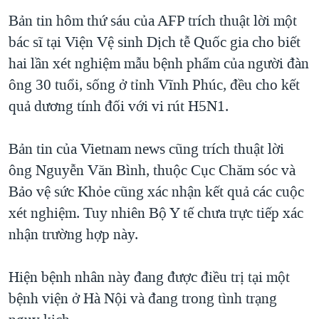
TẠI
VIDEO
"Tìm"
NGƯỜI VIỆT HẢI NGOẠI
Bản tin hôm thứ sáu của AFP trích thuật lời một
HÀNH TRÌNH BẦU CỬ 2024
NGHE
bác sĩ tại Viện Vệ sinh Dịch tễ Quốc gia cho biết
ĐỜI SỐNG
MỘT NĂM CHIẾN TRANH TẠI DẢI GAZA
hai lần xét nghiệm mẫu bệnh phẩm của người đàn
KINH TẾ
MẠNG XÃ HỘI
ông 30 tuổi, sống ở tỉnh Vĩnh Phúc, đều cho kết
GIẢI MÃ VÀNH ĐAI & CON ĐƯỜNG
KHOA HỌC
quả dương tính đối với vi rút H5N1.
NGÀY TỊ NẠN THẾ GIỚI
SỨC KHOẺ
TRỊNH VĨNH BÌNH - NGƯỜI HẠ 'BÊN THẮNG CUỘC'
Ngôn ngữ khác
VĂN HOÁ
Bản tin của Vietnam news cũng trích thuật lời
GROUND ZERO – XƯA VÀ NAY
ông Nguyễn Văn Bình, thuộc Cục Chăm sóc và
THỂ THAO
CHI PHÍ CHIẾN TRANH AFGHANISTAN
Bảo vệ sức Khỏe cũng xác nhận kết quả các cuộc
GIÁO DỤC
xét nghiệm. Tuy nhiên Bộ Y tế chưa trực tiếp xác
CÁC GIÁ TRỊ CỘNG HÒA Ở VIỆT NAM
nhận trường hợp này.
THƯỢNG ĐỈNH TRUMP-KIM TẠI VIỆT NAM
TRỊNH VĨNH BÌNH VS. CHÍNH PHỦ VIỆT NAM
Hiện bệnh nhân này đang được điều trị tại một
NGƯ DÂN VIỆT VÀ LÀN SÓNG TRỘM HẢI SÂM
bệnh viện ở Hà Nội và đang trong tình trạng
BÊN KIA QUỐC LỘ: TIẾNG VỌNG TỪ NÔNG THÔN MỸ