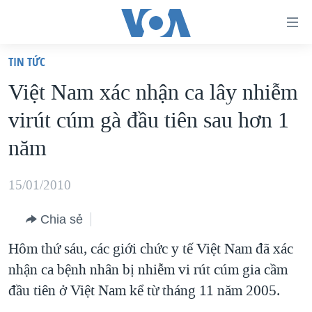
Đường
dẫn
TIN TỨC
truy
TRANG CHỦ
Việt Nam xác nhận ca lây nhiễm
cập
VIỆT NAM
virút cúm gà đầu tiên sau hơn 1
Tới
HOA KỲ
nội
năm
BIỂN ĐÔNG
dung
THẾ GIỚI
chính
15/01/2010
BLOG
Tới
Chia sẻ
điều
DIỄN ĐÀN
hướng
Hôm thứ sáu, các giới chức y tế Việt Nam đã xác
MỤC
chính
nhận ca bệnh nhân bị nhiễm vi rút cúm gia cầm
CHUYÊN ĐỀ
TỰ DO BÁO CHÍ
Đi
đầu tiên ở Việt Nam kể từ tháng 11 năm 2005.
HỌC TIẾNG ANH
VẠCH TRẦN TIN GIẢ
CHIẾN TRANH THƯƠNG MẠI CỦA MỸ: QUÁ KHỨ VÀ HIỆN
tới