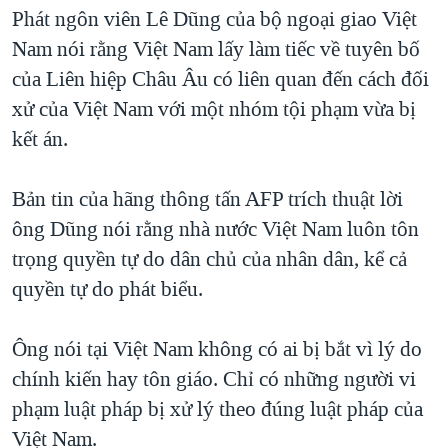
TẠI
Phát ngôn viên Lê Dũng của bộ ngoại giao Việt
VIDEO
"Tìm"
NGƯỜI VIỆT HẢI NGOẠI
HÀNH TRÌNH BẦU CỬ 2024
Nam nói rằng Việt Nam lấy làm tiếc về tuyên bố
NGHE
ĐỜI SỐNG
của Liên hiệp Châu Âu có liên quan đến cách đối
MỘT NĂM CHIẾN TRANH TẠI DẢI GAZA
KINH TẾ
xử của Việt Nam với một nhóm tội phạm vừa bị
MẠNG XÃ HỘI
GIẢI MÃ VÀNH ĐAI & CON ĐƯỜNG
KHOA HỌC
kết án.
NGÀY TỊ NẠN THẾ GIỚI
SỨC KHOẺ
TRỊNH VĨNH BÌNH - NGƯỜI HẠ 'BÊN THẮNG CUỘC'
Bản tin của hãng thông tấn AFP trích thuật lời
Ngôn ngữ khác
VĂN HOÁ
GROUND ZERO – XƯA VÀ NAY
ông Dũng nói rằng nhà nước Việt Nam luôn tôn
THỂ THAO
trọng quyền tự do dân chủ của nhân dân, kể cả
CHI PHÍ CHIẾN TRANH AFGHANISTAN
GIÁO DỤC
quyền tự do phát biểu.
CÁC GIÁ TRỊ CỘNG HÒA Ở VIỆT NAM
THƯỢNG ĐỈNH TRUMP-KIM TẠI VIỆT NAM
Ông nói tại Việt Nam không có ai bị bắt vì lý do
TRỊNH VĨNH BÌNH VS. CHÍNH PHỦ VIỆT NAM
chính kiến hay tôn giáo. Chỉ có những người vi
NGƯ DÂN VIỆT VÀ LÀN SÓNG TRỘM HẢI SÂM
phạm luật pháp bị xử lý theo đúng luật pháp của
Việt Nam.
BÊN KIA QUỐC LỘ: TIẾNG VỌNG TỪ NÔNG THÔN MỸ