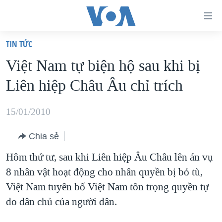
Đường
dẫn
TIN TỨC
truy
TRANG CHỦ
Việt Nam tự biện hộ sau khi bị
cập
VIỆT NAM
Liên hiệp Châu Âu chỉ trích
Tới
HOA KỲ
nội
BIỂN ĐÔNG
15/01/2010
dung
THẾ GIỚI
chính
Chia sẻ
BLOG
Tới
Hôm thứ tư, sau khi Liên hiệp Âu Châu lên án vụ
điều
DIỄN ĐÀN
8 nhân vật hoạt động cho nhân quyền bị bỏ tù,
hướng
MỤC
Việt Nam tuyên bố Việt Nam tôn trọng quyền tự
chính
CHUYÊN ĐỀ
TỰ DO BÁO CHÍ
do dân chủ của người dân.
Đi
HỌC TIẾNG ANH
VẠCH TRẦN TIN GIẢ
CHIẾN TRANH THƯƠNG MẠI CỦA MỸ: QUÁ KHỨ VÀ HIỆN
tới