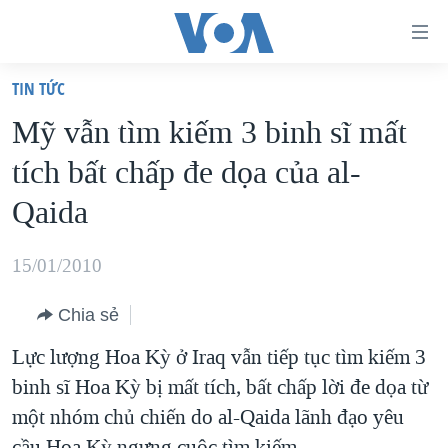
Đường
dẫn
TIN TỨC
truy
TRANG CHỦ
Mỹ vẫn tìm kiếm 3 binh sĩ mất
cập
VIỆT NAM
tích bất chấp đe dọa của al-
Tới
HOA KỲ
nội
Qaida
BIỂN ĐÔNG
dung
THẾ GIỚI
chính
15/01/2010
BLOG
Tới
Chia sẻ
điều
DIỄN ĐÀN
hướng
Lực lượng Hoa Kỳ ở Iraq vẫn tiếp tục tìm kiếm 3
MỤC
chính
binh sĩ Hoa Kỳ bị mất tích, bất chấp lời đe dọa từ
CHUYÊN ĐỀ
TỰ DO BÁO CHÍ
Đi
một nhóm chủ chiến do al-Qaida lãnh đạo yêu
HỌC TIẾNG ANH
VẠCH TRẦN TIN GIẢ
CHIẾN TRANH THƯƠNG MẠI CỦA MỸ: QUÁ KHỨ VÀ HIỆN
tới
cầu Hoa Kỳ ngưng cuộc tìm kiếm.