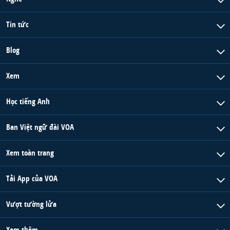
Tin tức
Blog
Xem
Học tiếng Anh
Ban Việt ngữ đài VOA
Xem toàn trang
Tải App của VOA
Vượt tường lửa
Xem thêm