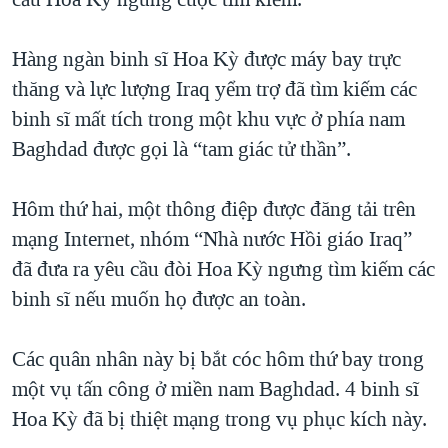
TẠI
VIDEO
"Tìm"
NGƯỜI VIỆT HẢI NGOẠI
HÀNH TRÌNH BẦU CỬ 2024
NGHE
Hàng ngàn binh sĩ Hoa Kỳ được máy bay trực
ĐỜI SỐNG
MỘT NĂM CHIẾN TRANH TẠI DẢI GAZA
thăng và lực lượng Iraq yểm trợ đã tìm kiếm các
KINH TẾ
MẠNG XÃ HỘI
binh sĩ mất tích trong một khu vực ở phía nam
GIẢI MÃ VÀNH ĐAI & CON ĐƯỜNG
KHOA HỌC
Baghdad được gọi là “tam giác tử thần”.
NGÀY TỊ NẠN THẾ GIỚI
SỨC KHOẺ
TRỊNH VĨNH BÌNH - NGƯỜI HẠ 'BÊN THẮNG CUỘC'
Ngôn ngữ khác
VĂN HOÁ
Hôm thứ hai, một thông điệp được đăng tải trên
GROUND ZERO – XƯA VÀ NAY
mạng Internet, nhóm “Nhà nước Hồi giáo Iraq”
THỂ THAO
CHI PHÍ CHIẾN TRANH AFGHANISTAN
đã đưa ra yêu cầu đòi Hoa Kỳ ngưng tìm kiếm các
GIÁO DỤC
binh sĩ nếu muốn họ được an toàn.
CÁC GIÁ TRỊ CỘNG HÒA Ở VIỆT NAM
THƯỢNG ĐỈNH TRUMP-KIM TẠI VIỆT NAM
Các quân nhân này bị bắt cóc hôm thứ bay trong
TRỊNH VĨNH BÌNH VS. CHÍNH PHỦ VIỆT NAM
một vụ tấn công ở miền nam Baghdad. 4 binh sĩ
NGƯ DÂN VIỆT VÀ LÀN SÓNG TRỘM HẢI SÂM
Hoa Kỳ đã bị thiệt mạng trong vụ phục kích này.
BÊN KIA QUỐC LỘ: TIẾNG VỌNG TỪ NÔNG THÔN MỸ