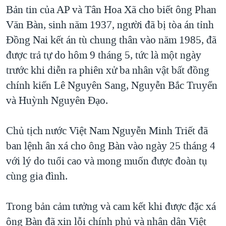
TẠI
Bản tin của AP và Tân Hoa Xã cho biết ông Phan
VIDEO
"Tìm"
NGƯỜI VIỆT HẢI NGOẠI
HÀNH TRÌNH BẦU CỬ 2024
Văn Bàn, sinh năm 1937, người đã bị tòa án tỉnh
NGHE
ĐỜI SỐNG
Đồng Nai kết án tù chung thân vào năm 1985, đã
MỘT NĂM CHIẾN TRANH TẠI DẢI GAZA
KINH TẾ
được trả tự do hôm 9 tháng 5, tức là một ngày
MẠNG XÃ HỘI
GIẢI MÃ VÀNH ĐAI & CON ĐƯỜNG
KHOA HỌC
trước khi diễn ra phiên xử ba nhân vật bất đồng
NGÀY TỊ NẠN THẾ GIỚI
chính kiến Lê Nguyên Sang, Nguyễn Bắc Truyển
SỨC KHOẺ
TRỊNH VĨNH BÌNH - NGƯỜI HẠ 'BÊN THẮNG CUỘC'
và Huỳnh Nguyên Đạo.
Ngôn ngữ khác
VĂN HOÁ
GROUND ZERO – XƯA VÀ NAY
THỂ THAO
Chủ tịch nước Việt Nam Nguyễn Minh Triết đã
CHI PHÍ CHIẾN TRANH AFGHANISTAN
GIÁO DỤC
ban lệnh ân xá cho ông Bàn vào ngày 25 tháng 4
CÁC GIÁ TRỊ CỘNG HÒA Ở VIỆT NAM
với lý do tuổi cao và mong muốn được đoàn tụ
THƯỢNG ĐỈNH TRUMP-KIM TẠI VIỆT NAM
cùng gia đình.
TRỊNH VĨNH BÌNH VS. CHÍNH PHỦ VIỆT NAM
NGƯ DÂN VIỆT VÀ LÀN SÓNG TRỘM HẢI SÂM
Trong bản cảm tưởng và cam kết khi được đặc xá
ông Bàn đã xin lỗi chính phủ và nhân dân Việt
BÊN KIA QUỐC LỘ: TIẾNG VỌNG TỪ NÔNG THÔN MỸ