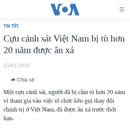
Đường
dẫn
TIN TỨC
truy
TRANG CHỦ
Cựu cảnh sát Việt Nam bị tù hơn
cập
VIỆT NAM
20 năm được ân xá
Tới
HOA KỲ
nội
BIỂN ĐÔNG
15/01/2010
dung
THẾ GIỚI
chính
Chia sẻ
BLOG
Tới
Một cựu cảnh sát, người đã bị cầm tù hơn 20 năm
điều
DIỄN ĐÀN
vì tham gia vào việc tổ chức kêu gọi thay đổi
hướng
MỤC
chính trị ở Việt Nam, đã được ân xá trước thời
chính
CHUYÊN ĐỀ
TỰ DO BÁO CHÍ
hạn.
Đi
HỌC TIẾNG ANH
VẠCH TRẦN TIN GIẢ
CHIẾN TRANH THƯƠNG MẠI CỦA MỸ: QUÁ KHỨ VÀ HIỆN
tới