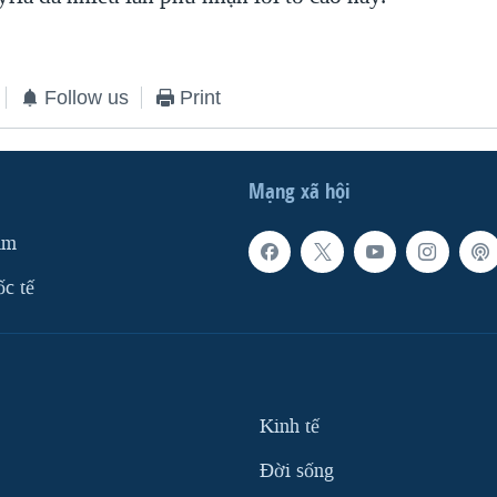
Follow us
Print
Mạng xã hội
am
ốc tế
Kinh tế
Ðời sống