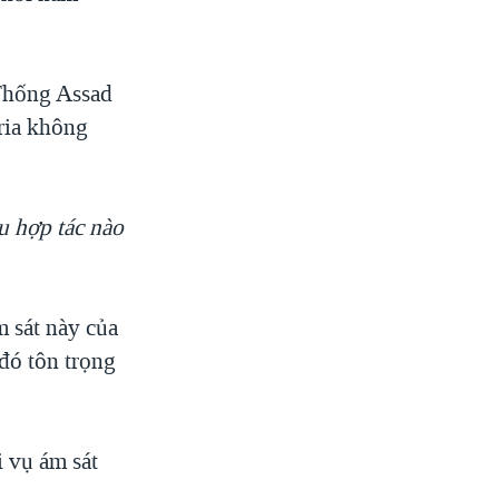
Thống Assad
yria không
u hợp tác nào
m sát này của
đó tôn trọng
i vụ ám sát