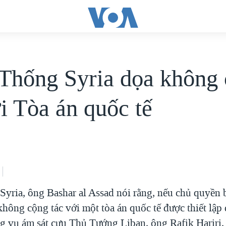
Thống Syria dọa không
ới Tòa án quốc tế
yria, ông Bashar al Assad nói rằng, nếu chủ quyền b
hông cộng tác với một tòa án quốc tế được thiết lập 
ng vụ ám sát cựu Thủ Tướng Liban, ông Rafik Hariri,