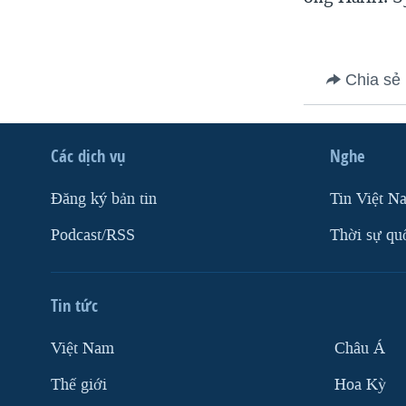
VIỆT NAM
NGƯ DÂN VIỆT VÀ LÀN SÓNG
TRỘM HẢI SÂM
Chia sẻ
BÊN KIA QUỐC LỘ: TIẾNG VỌNG
TỪ NÔNG THÔN MỸ
Các dịch vụ
Nghe
QUAN HỆ VIỆT MỸ
Ðăng ký bản tin
Tin Việt N
Podcast/RSS
Thời sự qu
Tin tức
Việt Nam
Châu Á
Thế giới
Hoa Kỳ