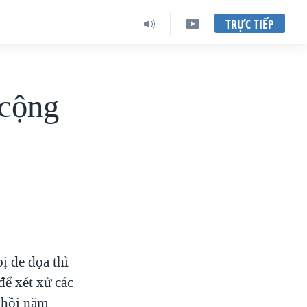
TRỰC TIẾP
 cộng
ị đe dọa thì
để xét xử các
 hồi năm