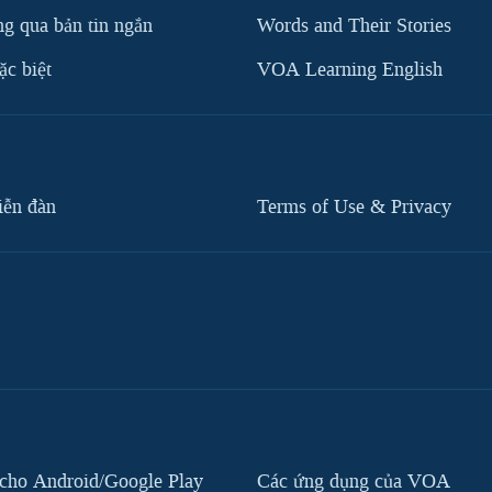
g qua bản tin ngắn
Words and Their Stories
c biệt
VOA Learning English
iễn đàn
Terms of Use & Privacy
cho Android/Google Play
Các ứng dụng của VOA