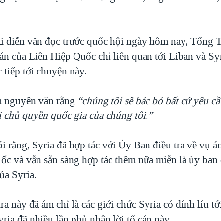
i diễn văn đọc trước quốc hội ngày hôm nay, Tổng 
 án của Liên Hiệp Quốc chỉ liên quan tới Liban và S
c tiếp tới chuyện này.
m nguyên văn rằng
“chúng tôi sẽ bác bỏ bất cứ yêu cầ
 chủ quyền quốc gia của chúng tôi.”
 rằng, Syria đã hợp tác với Ủy Ban điều tra về vụ á
ốc và vẫn sẵn sàng hợp tác thêm nữa miễn là ủy ban 
ủa Syria.
ra này đã ám chỉ là các giới chức Syria có dính líu tớ
yria đã nhiều lần phủ nhận lời tố cáo này.