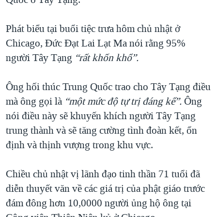
TẠI
VIDEO
"Tìm"
NGƯỜI VIỆT HẢI NGOẠI
HÀNH TRÌNH BẦU CỬ 2024
NGHE
Phát biểu tại buổi tiệc trưa hôm chủ nhật ở
ĐỜI SỐNG
MỘT NĂM CHIẾN TRANH TẠI DẢI GAZA
Chicago, Đức Đạt Lai Lạt Ma nói rằng 95%
KINH TẾ
MẠNG XÃ HỘI
người Tây Tạng
“rất khốn khổ”.
GIẢI MÃ VÀNH ĐAI & CON ĐƯỜNG
KHOA HỌC
NGÀY TỊ NẠN THẾ GIỚI
SỨC KHOẺ
Ông hối thúc Trung Quốc trao cho Tây Tạng điều
TRỊNH VĨNH BÌNH - NGƯỜI HẠ 'BÊN THẮNG CUỘC'
Ngôn ngữ khác
VĂN HOÁ
mà ông gọi là
“một mức độ tự trị đáng kể”.
Ông
GROUND ZERO – XƯA VÀ NAY
nói điều này sẽ khuyến khích người Tây Tạng
THỂ THAO
CHI PHÍ CHIẾN TRANH AFGHANISTAN
trung thành và sẽ tăng cường tình đoàn kết, ổn
GIÁO DỤC
định và thịnh vượng trong khu vực.
CÁC GIÁ TRỊ CỘNG HÒA Ở VIỆT NAM
THƯỢNG ĐỈNH TRUMP-KIM TẠI VIỆT NAM
Chiều chủ nhật vị lãnh đạo tinh thần 71 tuổi đã
TRỊNH VĨNH BÌNH VS. CHÍNH PHỦ VIỆT NAM
diễn thuyết văn về các giá trị của phật giáo trước
NGƯ DÂN VIỆT VÀ LÀN SÓNG TRỘM HẢI SÂM
đám đông hơn 10,0000 người ủng hộ ông tại
BÊN KIA QUỐC LỘ: TIẾNG VỌNG TỪ NÔNG THÔN MỸ