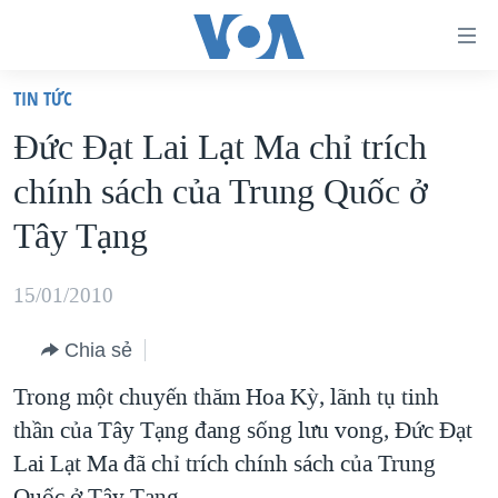
Đường
dẫn
TIN TỨC
truy
TRANG CHỦ
Đức Đạt Lai Lạt Ma chỉ trích
cập
VIỆT NAM
chính sách của Trung Quốc ở
Tới
HOA KỲ
nội
Tây Tạng
BIỂN ĐÔNG
dung
THẾ GIỚI
chính
15/01/2010
BLOG
Tới
Chia sẻ
điều
DIỄN ĐÀN
hướng
Trong một chuyến thăm Hoa Kỳ, lãnh tụ tinh
MỤC
chính
thần của Tây Tạng đang sống lưu vong, Đức Đạt
CHUYÊN ĐỀ
TỰ DO BÁO CHÍ
Đi
Lai Lạt Ma đã chỉ trích chính sách của Trung
HỌC TIẾNG ANH
VẠCH TRẦN TIN GIẢ
CHIẾN TRANH THƯƠNG MẠI CỦA MỸ: QUÁ KHỨ VÀ HIỆN
tới
Quốc ở Tây Tạng.