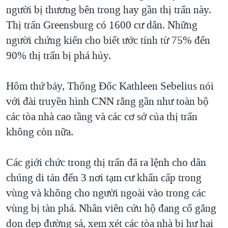
TẠI
người bị thương bên trong hay gần thị trấn này.
VIDEO
"Tìm"
NGƯỜI VIỆT HẢI NGOẠI
HÀNH TRÌNH BẦU CỬ 2024
Thị trấn Greensburg có 1600 cư dân. Những
NGHE
ĐỜI SỐNG
người chứng kiến cho biết ước tính từ 75% đến
MỘT NĂM CHIẾN TRANH TẠI DẢI GAZA
KINH TẾ
90% thị trấn bị phá hủy.
MẠNG XÃ HỘI
GIẢI MÃ VÀNH ĐAI & CON ĐƯỜNG
KHOA HỌC
NGÀY TỊ NẠN THẾ GIỚI
Hôm thứ bảy, Thống Đốc Kathleen Sebelius nói
SỨC KHOẺ
TRỊNH VĨNH BÌNH - NGƯỜI HẠ 'BÊN THẮNG CUỘC'
với đài truyền hình CNN rằng gần như toàn bộ
Ngôn ngữ khác
VĂN HOÁ
GROUND ZERO – XƯA VÀ NAY
các tòa nhà cao tầng và các cơ sở của thị trấn
THỂ THAO
không còn nữa.
CHI PHÍ CHIẾN TRANH AFGHANISTAN
GIÁO DỤC
CÁC GIÁ TRỊ CỘNG HÒA Ở VIỆT NAM
Các giới chức trong thị trấn đã ra lệnh cho dân
THƯỢNG ĐỈNH TRUMP-KIM TẠI VIỆT NAM
chúng di tản đến 3 nơi tạm cư khẩn cấp trong
TRỊNH VĨNH BÌNH VS. CHÍNH PHỦ VIỆT NAM
vùng và không cho người ngoài vào trong các
NGƯ DÂN VIỆT VÀ LÀN SÓNG TRỘM HẢI SÂM
vùng bị tàn phá. Nhân viên cứu hộ đang cố gắng
dọn dẹp đường sá, xem xét các tòa nhà bị hư hại
BÊN KIA QUỐC LỘ: TIẾNG VỌNG TỪ NÔNG THÔN MỸ