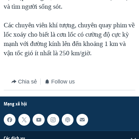
và tìm người sống sót.
QUAN HỆ VIỆT MỸ
Các chuyên viên khí tượng, chuyên quay phim về
lốc xoáy cho biết là cơn lốc có cường độ cực kỳ
mạnh với đường kính lên đến khoảng 1 km và
vận tốc gió ít nhất là 250 km/giờ.
Chia sẻ
Follow us
Mạng xã hội
Các dịch vụ