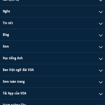
Nghe
Tin tức
Blog
Xem
Học tiếng Anh
Ban Việt ngữ đài VOA
Xem toàn trang
Tải App của VOA
Vượt tường lửa