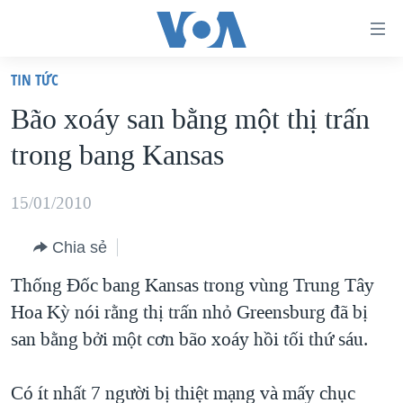
Đường
dẫn
TIN TỨC
truy
TRANG CHỦ
Bão xoáy san bằng một thị trấn
cập
VIỆT NAM
trong bang Kansas
Tới
HOA KỲ
nội
BIỂN ĐÔNG
15/01/2010
dung
THẾ GIỚI
chính
Chia sẻ
BLOG
Tới
Thống Đốc bang Kansas trong vùng Trung Tây
điều
DIỄN ĐÀN
Hoa Kỳ nói rằng thị trấn nhỏ Greensburg đã bị
hướng
MỤC
san bằng bởi một cơn bão xoáy hồi tối thứ sáu.
chính
CHUYÊN ĐỀ
TỰ DO BÁO CHÍ
Đi
HỌC TIẾNG ANH
Có ít nhất 7 người bị thiệt mạng và mấy chục
VẠCH TRẦN TIN GIẢ
CHIẾN TRANH THƯƠNG MẠI CỦA MỸ: QUÁ KHỨ VÀ HIỆN
tới