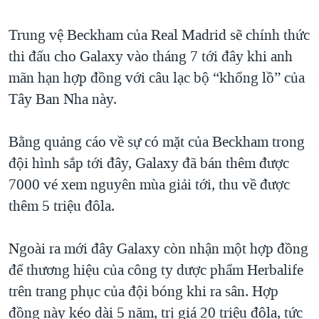
TẠI
VIDEO
"Tìm"
NGƯỜI VIỆT HẢI NGOẠI
HÀNH TRÌNH BẦU CỬ 2024
Trung vệ Beckham của Real Madrid sẽ chính thức
NGHE
ĐỜI SỐNG
thi đấu cho Galaxy vào tháng 7 tới đây khi anh
MỘT NĂM CHIẾN TRANH TẠI DẢI GAZA
KINH TẾ
mãn hạn hợp đồng với câu lạc bộ “khổng lồ” của
MẠNG XÃ HỘI
GIẢI MÃ VÀNH ĐAI & CON ĐƯỜNG
KHOA HỌC
Tây Ban Nha này.
NGÀY TỊ NẠN THẾ GIỚI
SỨC KHOẺ
TRỊNH VĨNH BÌNH - NGƯỜI HẠ 'BÊN THẮNG CUỘC'
Bằng quảng cáo về sự có mặt của Beckham trong
Ngôn ngữ khác
VĂN HOÁ
GROUND ZERO – XƯA VÀ NAY
đội hình sắp tới đây, Galaxy đã bán thêm được
THỂ THAO
7000 vé xem nguyên mùa giải tới, thu về được
CHI PHÍ CHIẾN TRANH AFGHANISTAN
GIÁO DỤC
thêm 5 triệu đôla.
CÁC GIÁ TRỊ CỘNG HÒA Ở VIỆT NAM
THƯỢNG ĐỈNH TRUMP-KIM TẠI VIỆT NAM
Ngoài ra mới đây Galaxy còn nhận một hợp đồng
TRỊNH VĨNH BÌNH VS. CHÍNH PHỦ VIỆT NAM
để thương hiệu của công ty dược phẩm Herbalife
NGƯ DÂN VIỆT VÀ LÀN SÓNG TRỘM HẢI SÂM
trên trang phục của đội bóng khi ra sân. Hợp
đồng này kéo dài 5 năm, trị giá 20 triệu đôla, tức
BÊN KIA QUỐC LỘ: TIẾNG VỌNG TỪ NÔNG THÔN MỸ