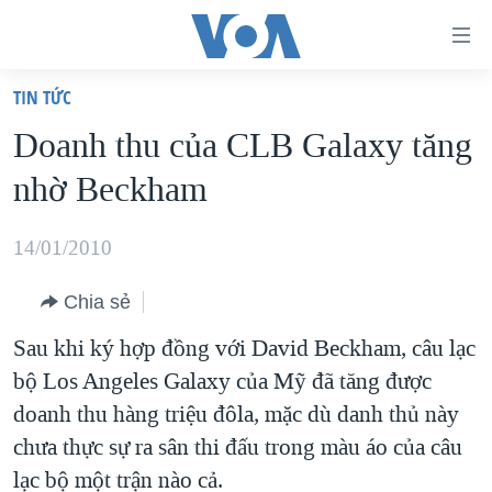
Đường
dẫn
TIN TỨC
truy
TRANG CHỦ
Doanh thu của CLB Galaxy tăng
cập
VIỆT NAM
nhờ Beckham
Tới
HOA KỲ
nội
BIỂN ĐÔNG
14/01/2010
dung
THẾ GIỚI
chính
Chia sẻ
BLOG
Tới
Sau khi ký hợp đồng với David Beckham, câu lạc
điều
DIỄN ĐÀN
bộ Los Angeles Galaxy của Mỹ đã tăng được
hướng
MỤC
doanh thu hàng triệu đôla, mặc dù danh thủ này
chính
CHUYÊN ĐỀ
TỰ DO BÁO CHÍ
chưa thực sự ra sân thi đấu trong màu áo của câu
Đi
HỌC TIẾNG ANH
lạc bộ một trận nào cả.
VẠCH TRẦN TIN GIẢ
CHIẾN TRANH THƯƠNG MẠI CỦA MỸ: QUÁ KHỨ VÀ HIỆN
tới