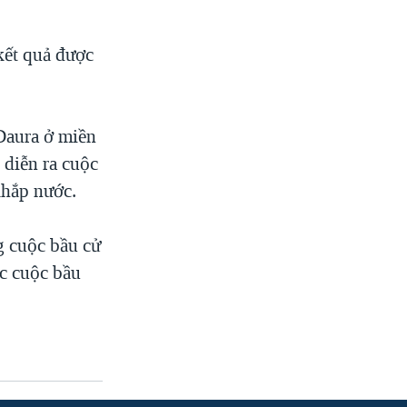
kết quả được
 Daura ở miền
 diễn ra cuộc
khắp nước.
g cuộc bầu cử
ác cuộc bầu