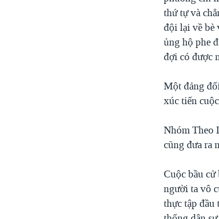
VIỆT NAM
thứ tự và chẳ
đội lại về b
NGƯ DÂN VIỆT VÀ LÀN SÓNG
TRỘM HẢI SÂM
ủng hộ phe đố
đợi có được 
BÊN KIA QUỐC LỘ: TIẾNG VỌNG
TỪ NÔNG THÔN MỸ
QUAN HỆ VIỆT MỸ
Một đảng đối
xúc tiến cuộc
Nhóm Theo Dõ
cũng đưa ra n
Cuộc bầu cử b
người ta vô c
thực tập đầu 
thống dân sự