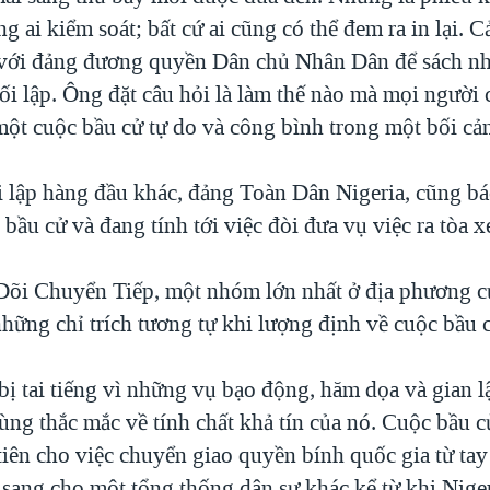
ng ai kiểm soát; bất cứ ai cũng có thể đem ra in lại. C
è với đảng đương quyền Dân chủ Nhân Dân để sách nhi
i lập. Ông đặt câu hỏi là làm thế nào mà mọi người 
một cuộc bầu cử tự do và công bình trong một bối c
 lập hàng đầu khác, đảng Toàn Dân Nigeria, cũng bác
 bầu cử và đang tính tới việc đòi đưa vụ việc ra tòa x
i Chuyển Tiếp, một nhóm lớn nhất ở địa phương củ
hững chỉ trích tương tự khi lượng định về cuộc bầu 
ị tai tiếng vì những vụ bạo động, hăm dọa và gian l
ùng thắc mắc về tính chất khả tín của nó. Cuộc bầu c
tiên cho việc chuyển giao quyền bính quốc gia từ ta
 sang cho một tổng thống dân sự khác kể từ khi Nige