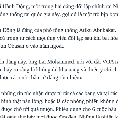
 Hành Động, một trong hai đảng đối lập chính tại Ni
ổng thống tại quốc gia này, gọi đó là một trò bịp bợ
 Động là đảng của phó tổng thống Atiku Abubakar.
cử trong tư cách một ứng viên đối lập sau khi bất hò
un Obasanjo vào năm ngoái.
ên đảng này, ông Lai Mohammed, nói với đài VOA r
 thấy rõ rằng là không đủ khả năng và thiếu ý chí ch
được các cuộc bầu cử đáng tín nhiệm.
những tin tức nhận được từ tất cả các bang và tại cá
 hình thật nản lòng. hoặc là các phòng phiếu không 
u được chở tới quá muộn. Phiếu dùng cho 6 cuộc bầu 
ãi sáng thứ bảy mới được đưa đến. Những lá phiếu 