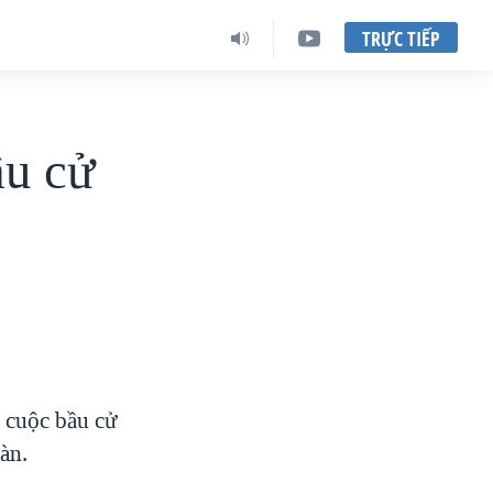
TRỰC TIẾP
ầu cử
h cuộc bầu cử
àn.