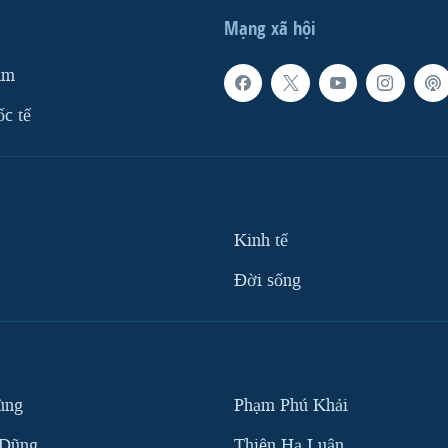
Mạng xã hội
am
ốc tế
Kinh tế
Ðời sống
ùng
Phạm Phú Khải
 Dũng
Thiên Hạ Luận