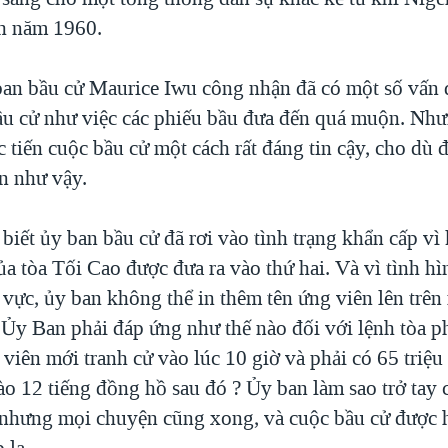
nh năm 1960.
ban bầu cử Maurice Iwu công nhận đã có một số vấn 
ầu cử như việc các phiếu bầu đưa đến quá muộn. Nh
 tiến cuộc bầu cử một cách rất đáng tin cậy, cho dù đ
n như vậy.
iết ủy ban bầu cử đã rơi vào tình trạng khẩn cấp vì 
a tòa Tối Cao được đưa ra vào thứ hai. Và vì tình h
vực, ủy ban không thể in thêm tên ứng viên lên trên
. Ủy Ban phải đáp ứng như thế nào đối với lệnh tòa p
viên mới tranh cử vào lúc 10 giờ và phải có 65 triệu 
o 12 tiếng đồng hồ sau đó ? Ủy ban làm sao trở tay 
 nhưng mọi chuyện cũng xong, và cuộc bầu cử được h
 lạ.