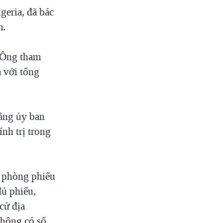
geria, đã bác
m.
 Ông tham
a với tổng
ằng ủy ban
ính trị trong
c phòng phiếu
đủ phiếu,
cử địa
không có số