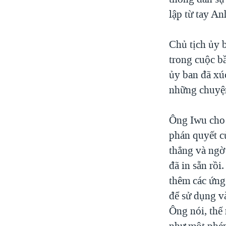
lập từ tay A
Chủ tịch ủy 
trong cuộc b
ủy ban đã xúc
những chuyệ
Ông Iwu cho b
phán quyết củ
thẳng và ngờ 
đã in sẵn rồi
thêm các ứng 
để sử dụng và
Ông nói, thế
như một phép