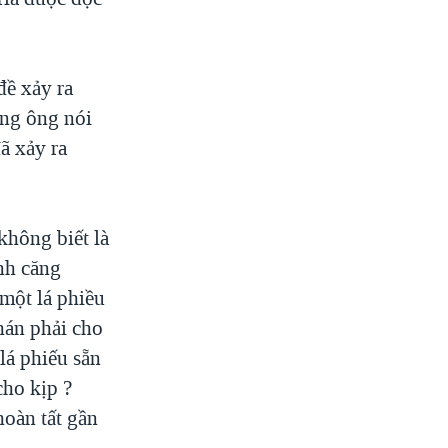
đề xảy ra
ưng ông nói
ã xảy ra
không biết là
ình căng
 một lá phiều
hán phải cho
lá phiếu sẵn
cho kịp ?
oàn tất gần