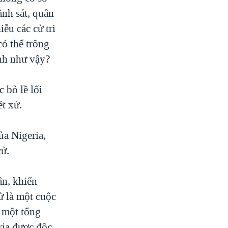
ảnh sát, quân
ễu các cử tri
có thể trông
ảnh như vậy?
 bỏ lề lối
ét xử.
a Nigeria,
cử.
ận, khiến
ử là một cuộc
y một tổng
ria được độc