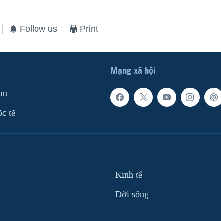
Follow us
Print
Mạng xã hội
am
ốc tế
Kinh tế
Ðời sống