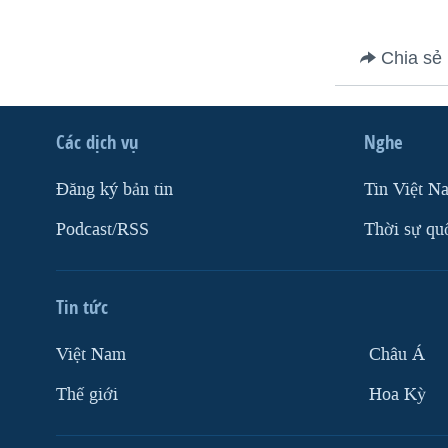
VIỆT NAM
NGƯ DÂN VIỆT VÀ LÀN SÓNG
Chia sẻ
TRỘM HẢI SÂM
BÊN KIA QUỐC LỘ: TIẾNG VỌNG
TỪ NÔNG THÔN MỸ
Các dịch vụ
Nghe
QUAN HỆ VIỆT MỸ
Ðăng ký bản tin
Tin Việt N
Podcast/RSS
Thời sự qu
Tin tức
Việt Nam
Châu Á
Thế giới
Hoa Kỳ