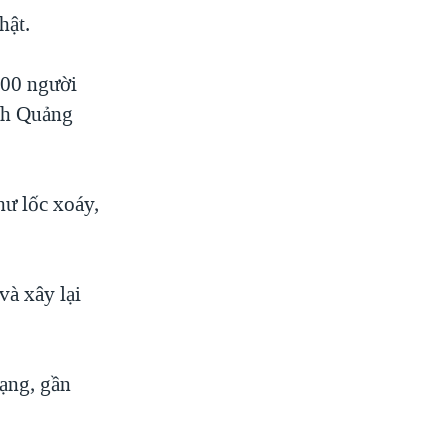
hật.
400 người
ỉnh Quảng
hư lốc xoáy,
và xây lại
mạng, gần