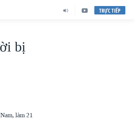
TRỰC TIẾP
ời bị
t Nam, làm 21