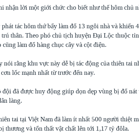
hi nhận lời một giới chức cho biết như thế hôm chủ n
 phát tác hôm thứ bẩy làm đổ 13 ngôi nhà và khiến 
 trú thân. Theo phó chủ tịch huyện Đại Lộc thuộc t
 cũng làm đổ hàng chục cây và cột điện.
 nói rằng khu vực này dễ bị tác động của thiên tai n
 cơn lốc mạnh nhất từ trước đến nay.
 đội đã được huy động giúp dọn dẹp vùng bị đổ nát 
dân làng.
iên tai tại Việt Nam đã làm ít nhất 500 người thiệt 
ị thương và tổn thất vật chất lên tới 1,17 tỷ đôla.