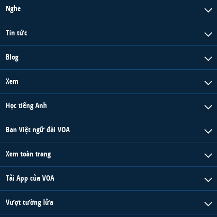
Nghe
Tin tức
Blog
Xem
Học tiếng Anh
Ban Việt ngữ đài VOA
Xem toàn trang
Tải App của VOA
Vượt tường lửa