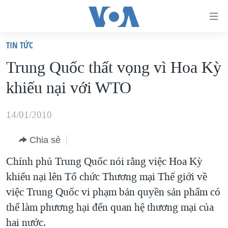
Đường
dẫn
TIN TỨC
truy
TRANG CHỦ
Trung Quốc thất vọng vì Hoa Kỳ
cập
VIỆT NAM
khiếu nại với WTO
Tới
HOA KỲ
nội
BIỂN ĐÔNG
14/01/2010
dung
THẾ GIỚI
chính
Chia sẻ
BLOG
Tới
Chính phủ Trung Quốc nói rằng việc Hoa Kỳ
điều
DIỄN ĐÀN
khiếu nại lên Tổ chức Thương mại Thế giới về
hướng
MỤC
việc Trung Quốc vi phạm bản quyền sản phẩm có
chính
CHUYÊN ĐỀ
TỰ DO BÁO CHÍ
thể làm phương hại đến quan hệ thương mại của
Đi
HỌC TIẾNG ANH
hai nước.
VẠCH TRẦN TIN GIẢ
CHIẾN TRANH THƯƠNG MẠI CỦA MỸ: QUÁ KHỨ VÀ HIỆN
tới