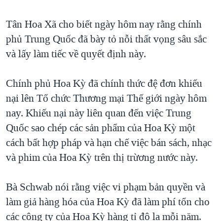
TẠI
VIDEO
"Tìm"
NGƯỜI VIỆT HẢI NGOẠI
HÀNH TRÌNH BẦU CỬ 2024
Tân Hoa Xã cho biết ngày hôm nay rằng chính
NGHE
ĐỜI SỐNG
phủ Trung Quốc đã bày tỏ nỗi thất vọng sâu sắc
MỘT NĂM CHIẾN TRANH TẠI DẢI GAZA
KINH TẾ
và lấy làm tiếc về quyết định này.
MẠNG XÃ HỘI
GIẢI MÃ VÀNH ĐAI & CON ĐƯỜNG
KHOA HỌC
NGÀY TỊ NẠN THẾ GIỚI
Chính phủ Hoa Kỳ đã chính thức đệ đơn khiếu
SỨC KHOẺ
TRỊNH VĨNH BÌNH - NGƯỜI HẠ 'BÊN THẮNG CUỘC'
nại lên Tổ chức Thương mại Thế giới ngày hôm
Ngôn ngữ khác
VĂN HOÁ
GROUND ZERO – XƯA VÀ NAY
nay. Khiếu nại này liên quan đến việc Trung
THỂ THAO
Quốc sao chép các sản phẩm của Hoa Kỳ một
CHI PHÍ CHIẾN TRANH AFGHANISTAN
GIÁO DỤC
cách bất hợp pháp và hạn chế việc bán sách, nhạc
CÁC GIÁ TRỊ CỘNG HÒA Ở VIỆT NAM
và phim của Hoa Kỳ trên thị trừơng nước này.
THƯỢNG ĐỈNH TRUMP-KIM TẠI VIỆT NAM
TRỊNH VĨNH BÌNH VS. CHÍNH PHỦ VIỆT NAM
Bà Schwab nói rằng việc vi phạm bản quyền và
NGƯ DÂN VIỆT VÀ LÀN SÓNG TRỘM HẢI SÂM
làm giả hàng hóa của Hoa Kỳ đã làm phí tổn cho
các công ty của Hoa Kỳ hàng tỉ đô la mỗi năm.
BÊN KIA QUỐC LỘ: TIẾNG VỌNG TỪ NÔNG THÔN MỸ