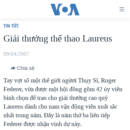
Đường
dẫn
TIN TỨC
truy
TRANG CHỦ
Giải thưởng thể thao Laureus
cập
VIỆT NAM
Tới
HOA KỲ
09/04/2007
nội
BIỂN ĐÔNG
dung
Chia sẻ
THẾ GIỚI
chính
Tay vợt số một thế giới ngừơi Thụy Sĩ, Roger
BLOG
Tới
Federer, vừa được một hội đồng gồm 42 ủy viên
điều
DIỄN ĐÀN
bình chọn để trao cho giải thưởng cao quý
hướng
MỤC
Laureus dành cho nam vận động viên xuất sắc
chính
nhất trong năm. Đây là năm thứ ba liên tiếp
CHUYÊN ĐỀ
TỰ DO BÁO CHÍ
Đi
Federer được nhận vinh dự này.
HỌC TIẾNG ANH
VẠCH TRẦN TIN GIẢ
CHIẾN TRANH THƯƠNG MẠI CỦA MỸ: QUÁ KHỨ VÀ HIỆN
tới