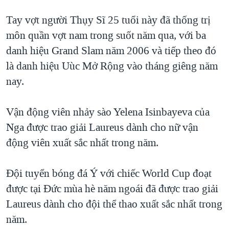
TẠI
VIDEO
"Tìm"
NGƯỜI VIỆT HẢI NGOẠI
Tay vợt người Thụy Sĩ 25 tuổi này đã thống trị
HÀNH TRÌNH BẦU CỬ 2024
NGHE
ĐỜI SỐNG
môn quần vợt nam trong suốt năm qua, với ba
MỘT NĂM CHIẾN TRANH TẠI DẢI GAZA
danh hiệu Grand Slam năm 2006 và tiếp theo đó
KINH TẾ
MẠNG XÃ HỘI
GIẢI MÃ VÀNH ĐAI & CON ĐƯỜNG
là danh hiệu Uùc Mở Rộng vào tháng giêng năm
KHOA HỌC
NGÀY TỊ NẠN THẾ GIỚI
nay.
SỨC KHOẺ
TRỊNH VĨNH BÌNH - NGƯỜI HẠ 'BÊN THẮNG CUỘC'
Ngôn ngữ khác
VĂN HOÁ
Vận động viên nhảy sào Yelena Isinbayeva của
GROUND ZERO – XƯA VÀ NAY
THỂ THAO
Nga được trao giải Laureus dành cho nữ vận
CHI PHÍ CHIẾN TRANH AFGHANISTAN
động viên xuất sắc nhất trong năm.
GIÁO DỤC
CÁC GIÁ TRỊ CỘNG HÒA Ở VIỆT NAM
THƯỢNG ĐỈNH TRUMP-KIM TẠI VIỆT NAM
Đội tuyển bóng đá Ý với chiếc World Cup đoạt
được tại Đức mùa hè năm ngoái đã được trao giải
TRỊNH VĨNH BÌNH VS. CHÍNH PHỦ VIỆT NAM
Laureus dành cho đội thể thao xuất sắc nhất trong
NGƯ DÂN VIỆT VÀ LÀN SÓNG TRỘM HẢI SÂM
năm.
BÊN KIA QUỐC LỘ: TIẾNG VỌNG TỪ NÔNG THÔN MỸ