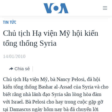
Đường
dẫn
TIN TỨC
truy
TRANG CHỦ
Chủ tịch Hạ viện Mỹ hội kiến
cập
VIỆT NAM
tổng thống Syria
Tới
HOA KỲ
nội
BIỂN ĐÔNG
14/01/2010
dung
THẾ GIỚI
chính
Chia sẻ
BLOG
Tới
Chủ tịch Hạ viện Mỹ, bà Nancy Pelosi, đã hội
điều
DIỄN ĐÀN
kiến tổng thống Bashar al-Assad của Syria và cho
hướng
MỤC
biết rằng nhà lãnh đạo Syria sẵn lòng hòa đàm
chính
CHUYÊN ĐỀ
TỰ DO BÁO CHÍ
với Israel. Bà Pelosi cho hay trong cuộc gặp gỡ
Đi
HỌC TIẾNG ANH
tại Damascus ngày hôm nay bà đã chuyển lời
VẠCH TRẦN TIN GIẢ
CHIẾN TRANH THƯƠNG MẠI CỦA MỸ: QUÁ KHỨ VÀ HIỆN
tới