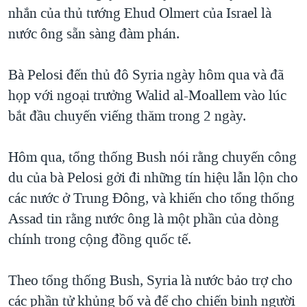
TẠI
nhắn của thủ tướng Ehud Olmert của Israel là
VIDEO
"Tìm"
NGƯỜI VIỆT HẢI NGOẠI
HÀNH TRÌNH BẦU CỬ 2024
nước ông sẵn sàng đàm phán.
NGHE
ĐỜI SỐNG
MỘT NĂM CHIẾN TRANH TẠI DẢI GAZA
KINH TẾ
Bà Pelosi đến thủ đô Syria ngày hôm qua và đã
MẠNG XÃ HỘI
GIẢI MÃ VÀNH ĐAI & CON ĐƯỜNG
KHOA HỌC
họp với ngoại trưởng Walid al-Moallem vào lúc
NGÀY TỊ NẠN THẾ GIỚI
bắt đầu chuyến viếng thăm trong 2 ngày.
SỨC KHOẺ
TRỊNH VĨNH BÌNH - NGƯỜI HẠ 'BÊN THẮNG CUỘC'
Ngôn ngữ khác
VĂN HOÁ
GROUND ZERO – XƯA VÀ NAY
Hôm qua, tổng thống Bush nói rằng chuyến công
THỂ THAO
du của bà Pelosi gởi đi những tín hiệu lẫn lộn cho
CHI PHÍ CHIẾN TRANH AFGHANISTAN
GIÁO DỤC
các nước ở Trung Đông, và khiến cho tổng thống
CÁC GIÁ TRỊ CỘNG HÒA Ở VIỆT NAM
Assad tin rằng nước ông là một phần của dòng
THƯỢNG ĐỈNH TRUMP-KIM TẠI VIỆT NAM
chính trong cộng đồng quốc tế.
TRỊNH VĨNH BÌNH VS. CHÍNH PHỦ VIỆT NAM
NGƯ DÂN VIỆT VÀ LÀN SÓNG TRỘM HẢI SÂM
Theo tổng thống Bush, Syria là nước bảo trợ cho
các phần tử khủng bố và để cho chiến binh người
BÊN KIA QUỐC LỘ: TIẾNG VỌNG TỪ NÔNG THÔN MỸ