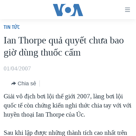
Đường
dẫn
TIN TỨC
truy
TRANG CHỦ
Ian Thorpe quả quyết chưa bao
cập
VIỆT NAM
giờ dùng thuốc cấm
Tới
HOA KỲ
nội
BIỂN ĐÔNG
01/04/2007
dung
THẾ GIỚI
chính
Chia sẻ
BLOG
Tới
Giải vô địch bơi lội thế giới 2007, làng bơi lội
điều
DIỄN ĐÀN
quốc tế còn chứng kiến nghi thức chia tay với với
hướng
MỤC
huyền thoại Ian Thorpe của Úc.
chính
CHUYÊN ĐỀ
TỰ DO BÁO CHÍ
Đi
HỌC TIẾNG ANH
Sau khi lập được những thành tích cao nhất trên
VẠCH TRẦN TIN GIẢ
CHIẾN TRANH THƯƠNG MẠI CỦA MỸ: QUÁ KHỨ VÀ HIỆN
tới