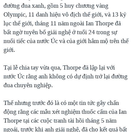
TẠI
đường đua xanh, gồm 5 huy chương vàng
VIDEO
"Tìm"
NGƯỜI VIỆT HẢI NGOẠI
HÀNH TRÌNH BẦU CỬ 2024
Olympic, 11 danh hiệu vô địch thế giới, và 13 kỷ
NGHE
ĐỜI SỐNG
lục thế giới, tháng 11 năm ngoài Ian Thorpe đã
MỘT NĂM CHIẾN TRANH TẠI DẢI GAZA
KINH TẾ
bất ngờ tuyên bố giải nghệ ở tuổi 24 trong sự
MẠNG XÃ HỘI
GIẢI MÃ VÀNH ĐAI & CON ĐƯỜNG
KHOA HỌC
nuối tiếc của nước Úc và của giới hâm mộ trên thế
NGÀY TỊ NẠN THẾ GIỚI
giới.
SỨC KHOẺ
TRỊNH VĨNH BÌNH - NGƯỜI HẠ 'BÊN THẮNG CUỘC'
Ngôn ngữ khác
VĂN HOÁ
GROUND ZERO – XƯA VÀ NAY
Tại lễ chia tay vừa qua, Thorpe đã lập lại với
THỂ THAO
nước Úc rằng anh không có dự định trở lại đường
CHI PHÍ CHIẾN TRANH AFGHANISTAN
GIÁO DỤC
đua chuyên nghiệp.
CÁC GIÁ TRỊ CỘNG HÒA Ở VIỆT NAM
THƯỢNG ĐỈNH TRUMP-KIM TẠI VIỆT NAM
Thế nhưng trước đó là có một tin tức gây chấn
TRỊNH VĨNH BÌNH VS. CHÍNH PHỦ VIỆT NAM
động rằng các mẫu xét nghiệm thuốc cấm của Ian
NGƯ DÂN VIỆT VÀ LÀN SÓNG TRỘM HẢI SÂM
Thorpe tại các cuộc tranh tài hồi tháng 5 năm
ngoái, trước khi anh giải nghệ, đã cho kết quả bất
BÊN KIA QUỐC LỘ: TIẾNG VỌNG TỪ NÔNG THÔN MỸ