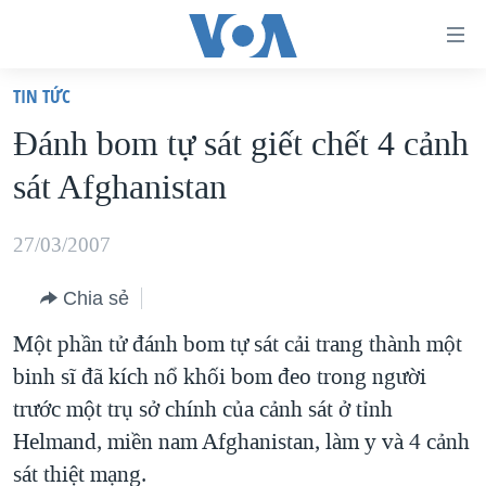
Đường
dẫn
TIN TỨC
truy
TRANG CHỦ
Ðánh bom tự sát giết chết 4 cảnh
cập
VIỆT NAM
sát Afghanistan
Tới
HOA KỲ
nội
BIỂN ĐÔNG
27/03/2007
dung
THẾ GIỚI
chính
Chia sẻ
BLOG
Tới
Một phần tử đánh bom tự sát cải trang thành một
điều
DIỄN ĐÀN
binh sĩ đã kích nổ khối bom đeo trong người
hướng
MỤC
trước một trụ sở chính của cảnh sát ở tỉnh
chính
CHUYÊN ĐỀ
TỰ DO BÁO CHÍ
Helmand, miền nam Afghanistan, làm y và 4 cảnh
Đi
HỌC TIẾNG ANH
sát thiệt mạng.
VẠCH TRẦN TIN GIẢ
CHIẾN TRANH THƯƠNG MẠI CỦA MỸ: QUÁ KHỨ VÀ HIỆN
tới