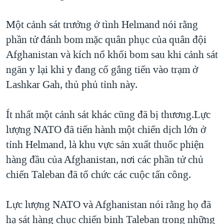
TẠI
VIDEO
"Tìm"
NGƯỜI VIỆT HẢI NGOẠI
HÀNH TRÌNH BẦU CỬ 2024
Một cảnh sát trưởng ở tình Helmand nói rằng
NGHE
ĐỜI SỐNG
phần tử đánh bom mặc quân phục của quân đội
MỘT NĂM CHIẾN TRANH TẠI DẢI GAZA
KINH TẾ
Afghanistan và kích nổ khối bom sau khi cảnh sát
MẠNG XÃ HỘI
GIẢI MÃ VÀNH ĐAI & CON ĐƯỜNG
KHOA HỌC
ngăn y lại khi y đang cố gắng tiến vào trạm ở
NGÀY TỊ NẠN THẾ GIỚI
Lashkar Gah, thủ phủ tỉnh này.
SỨC KHOẺ
TRỊNH VĨNH BÌNH - NGƯỜI HẠ 'BÊN THẮNG CUỘC'
Ngôn ngữ khác
VĂN HOÁ
GROUND ZERO – XƯA VÀ NAY
Ít nhất một cảnh sát khác cũng đã bị thương.Lực
THỂ THAO
lượng NATO đã tiến hành một chiến dịch lớn ở
CHI PHÍ CHIẾN TRANH AFGHANISTAN
GIÁO DỤC
tỉnh Helmand, là khu vực sản xuất thuốc phiện
CÁC GIÁ TRỊ CỘNG HÒA Ở VIỆT NAM
hàng đầu của Afghanistan, nơi các phần tử chủ
THƯỢNG ĐỈNH TRUMP-KIM TẠI VIỆT NAM
chiến Taleban đã tổ chức các cuộc tấn công.
TRỊNH VĨNH BÌNH VS. CHÍNH PHỦ VIỆT NAM
NGƯ DÂN VIỆT VÀ LÀN SÓNG TRỘM HẢI SÂM
Lực lượng NATO và Afghanistan nói rằng họ đã
hạ sát hàng chục chiến binh Taleban trong những
BÊN KIA QUỐC LỘ: TIẾNG VỌNG TỪ NÔNG THÔN MỸ