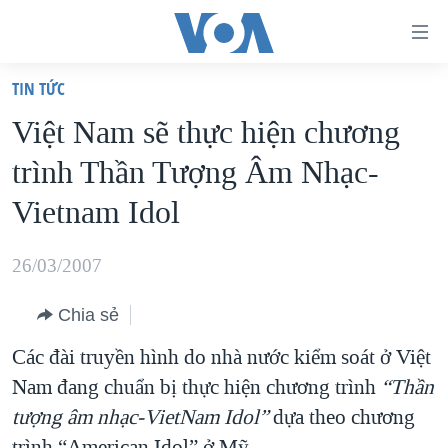
Đường
dẫn
TIN TỨC
truy
TRANG CHỦ
Việt Nam sẽ thực hiện chương
cập
VIỆT NAM
trình Thần Tượng Âm Nhạc-
Tới
HOA KỲ
nội
Vietnam Idol
BIỂN ĐÔNG
dung
THẾ GIỚI
chính
26/03/2007
BLOG
Tới
Chia sẻ
điều
DIỄN ĐÀN
hướng
Các đài truyền hình do nhà nước kiểm soát ở Việt
MỤC
chính
Nam đang chuẩn bị thực hiện chương trình
“Thần
CHUYÊN ĐỀ
TỰ DO BÁO CHÍ
Đi
tượng âm nhạc-VietNam Idol”
dựa theo chương
HỌC TIẾNG ANH
VẠCH TRẦN TIN GIẢ
CHIẾN TRANH THƯƠNG MẠI CỦA MỸ: QUÁ KHỨ VÀ HIỆN
tới
trình “American Idol” ở Mỹ.