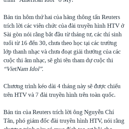
TẠI
VIDEO
"Tìm"
NGƯỜI VIỆT HẢI NGOẠI
HÀNH TRÌNH BẦU CỬ 2024
NGHE
Bản tin hôm thứ hai của hãng thông tấn Reuters
ĐỜI SỐNG
MỘT NĂM CHIẾN TRANH TẠI DẢI GAZA
trích lời các viên chức của đài truyền hình HTV ở
KINH TẾ
MẠNG XÃ HỘI
Sài gòn nói rằng bắt đầu từ tháng tư, các thí sinh
GIẢI MÃ VÀNH ĐAI & CON ĐƯỜNG
KHOA HỌC
tuổi từ 16 đến 30, chưa theo học tại các trường
NGÀY TỊ NẠN THẾ GIỚI
SỨC KHOẺ
lớp thanh nhạc và chưa đoạt giải thưởng của các
TRỊNH VĨNH BÌNH - NGƯỜI HẠ 'BÊN THẮNG CUỘC'
Ngôn ngữ khác
VĂN HOÁ
cuộc thi âm nhạc, sẽ ghi tên tham dự cuộc thi
GROUND ZERO – XƯA VÀ NAY
“VietNam Idol”.
THỂ THAO
CHI PHÍ CHIẾN TRANH AFGHANISTAN
GIÁO DỤC
Chương trình kéo dài 4 tháng này sẽ được chiếu
CÁC GIÁ TRỊ CỘNG HÒA Ở VIỆT NAM
trên HTV và 7 đài truyền hình trên toàn quốc.
THƯỢNG ĐỈNH TRUMP-KIM TẠI VIỆT NAM
TRỊNH VĨNH BÌNH VS. CHÍNH PHỦ VIỆT NAM
Bản tin của Reuters trích lời ông Nguyễn Chí
NGƯ DÂN VIỆT VÀ LÀN SÓNG TRỘM HẢI SÂM
Tân, phó giám đốc đài truyền hình HTV, nói rằng
BÊN KIA QUỐC LỘ: TIẾNG VỌNG TỪ NÔNG THÔN MỸ