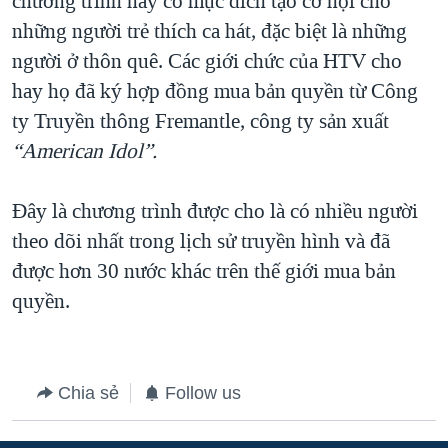
chương trình này có mục đích tạo cơ hội cho
những người trẻ thích ca hát, đặc biệt là những
QUAN HỆ VIỆT MỸ
người ở thôn quê. Các giới chức của HTV cho
hay họ đã ký hợp đồng mua bản quyền từ Công
ty Truyền thông Fremantle, công ty sản xuất
“American Idol”.
Đây là chương trình được cho là có nhiều người
theo dõi nhất trong lịch sử truyền hình và đã
được hơn 30 nước khác trên thế giới mua bản
quyền.
Chia sẻ
Follow us