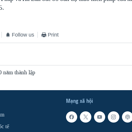
5.
Follow us
Print
 năm thành lập
Mạng xã hội
am
ốc tế