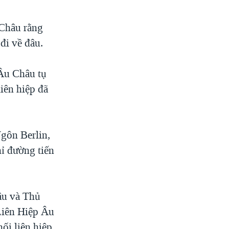
 Châu rằng
đi về đâu.
 Âu Châu tụ
liên hiệp đã
Ngôn Berlin,
ỉ đường tiến
âu và Thủ
Liên Hiệp Âu
ối liên hiệp