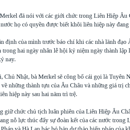
Merkel đã nói với các giới chức trong Liên Hiệp Âu
 nước họ có quyền được biết khôi liên hiệp này đang 
ận định của mình trước báo chí khi các nhà lãnh đạo
n trong hai ngày nhân lễ hội kỷ niệm ngày thành lập 
kỷ nay.
, Chủ Nhật, bà Merkel sẽ công bố cái gọi là Tuyên 
 về những thành tựu của Âu Châu và những giá trị ch
iên hiệp này sau hai năm trì trệ.
g giữ chức chủ tịch luân phiên của Liên Hiệp Âu Ch
ng nỗ lực thúc đẩy sự đoàn kết của các nước trong 
 Pháp và Hà Lan bác bỏ bản dự thảo hiến pháp của kh