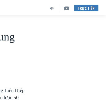
TRỰC TIẾP
rung
ng Liên Hiệp
ã được 50