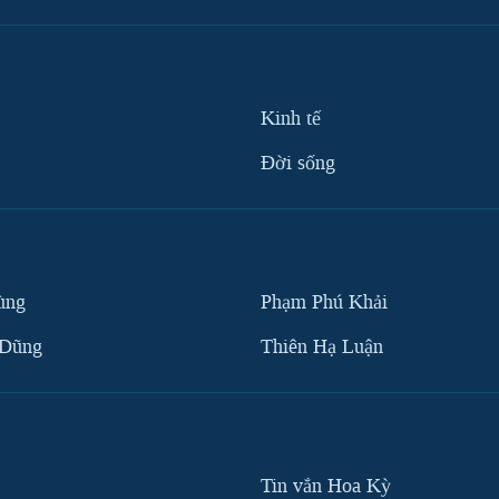
Kinh tế
Ðời sống
ùng
Phạm Phú Khải
 Dũng
Thiên Hạ Luận
Tin vắn Hoa Kỳ