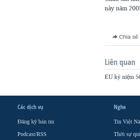
VIỆT NAM
này năm 200
NGƯ DÂN VIỆT VÀ LÀN SÓNG
TRỘM HẢI SÂM
BÊN KIA QUỐC LỘ: TIẾNG VỌNG
Chia sẻ
TỪ NÔNG THÔN MỸ
QUAN HỆ VIỆT MỸ
Liên quan
EU kỷ niệm 50
Các dịch vụ
Nghe
Ðăng ký bản tin
Tin Việt N
Podcast/RSS
Thời sự qu