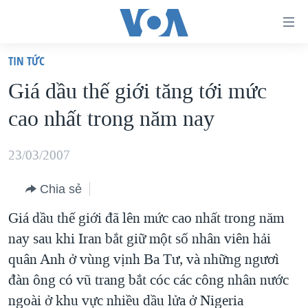
Đường
dẫn
TIN TỨC
truy
TRANG CHỦ
Giá dầu thế giới tăng tới mức
cập
VIỆT NAM
cao nhất trong năm nay
Tới
HOA KỲ
nội
BIỂN ĐÔNG
23/03/2007
dung
THẾ GIỚI
chính
Chia sẻ
BLOG
Tới
Giá dầu thế giới đã lên mức cao nhất trong năm
điều
DIỄN ĐÀN
nay sau khi Iran bắt giữ một số nhân viên hải
hướng
MỤC
quân Anh ở vùng vịnh Ba Tư, và những ngươì
chính
CHUYÊN ĐỀ
TỰ DO BÁO CHÍ
đàn ông có vũ trang bắt cóc các công nhân nước
Đi
HỌC TIẾNG ANH
ngoài ở khu vực nhiều dầu lửa ở Nigeria
VẠCH TRẦN TIN GIẢ
CHIẾN TRANH THƯƠNG MẠI CỦA MỸ: QUÁ KHỨ VÀ HIỆN
tới