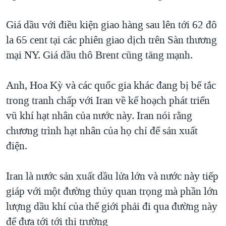
TẠI
VIDEO
"Tìm"
NGƯỜI VIỆT HẢI NGOẠI
HÀNH TRÌNH BẦU CỬ 2024
Giá dầu với điều kiện giao hàng sau lên tới 62 đô
NGHE
ĐỜI SỐNG
la 65 cent tại các phiên giao dịch trên Sàn thương
MỘT NĂM CHIẾN TRANH TẠI DẢI GAZA
KINH TẾ
mại NY. Giá dầu thô Brent cũng tăng mạnh.
MẠNG XÃ HỘI
GIẢI MÃ VÀNH ĐAI & CON ĐƯỜNG
KHOA HỌC
NGÀY TỊ NẠN THẾ GIỚI
Anh, Hoa Kỳ và các quốc gia khác đang bị bế tắc
SỨC KHOẺ
TRỊNH VĨNH BÌNH - NGƯỜI HẠ 'BÊN THẮNG CUỘC'
trong tranh chấp với Iran về kế hoạch phát triển
Ngôn ngữ khác
VĂN HOÁ
GROUND ZERO – XƯA VÀ NAY
vũ khí hạt nhân của nước này. Iran nói rằng
THỂ THAO
chương trình hạt nhân của họ chỉ để sản xuất
CHI PHÍ CHIẾN TRANH AFGHANISTAN
GIÁO DỤC
điện.
CÁC GIÁ TRỊ CỘNG HÒA Ở VIỆT NAM
THƯỢNG ĐỈNH TRUMP-KIM TẠI VIỆT NAM
Iran là nước sản xuất dầu lửa lớn và nước này tiếp
TRỊNH VĨNH BÌNH VS. CHÍNH PHỦ VIỆT NAM
giáp với một đường thủy quan trọng mà phần lớn
NGƯ DÂN VIỆT VÀ LÀN SÓNG TRỘM HẢI SÂM
lượng dầu khí của thế giới phải đi qua đường này
để đưa tới tới thị trường
BÊN KIA QUỐC LỘ: TIẾNG VỌNG TỪ NÔNG THÔN MỸ