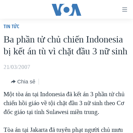
Đường
dẫn
TIN TỨC
truy
TRANG CHỦ
Ba phần tử chủ chiến Indonesia
cập
VIỆT NAM
bị kết án tù vì chặt đầu 3 nữ sinh
Tới
HOA KỲ
nội
BIỂN ĐÔNG
21/03/2007
dung
THẾ GIỚI
chính
Chia sẻ
BLOG
Tới
Một tòa án tại Indonesia đã kết án 3 phần tử chủ
điều
DIỄN ĐÀN
chiến hồi giáo về tội chặt đầu 3 nữ sinh theo Cơ
hướng
MỤC
đốc giáo tại tỉnh Sulawesi miền trung.
chính
CHUYÊN ĐỀ
TỰ DO BÁO CHÍ
Đi
HỌC TIẾNG ANH
Tòa án tại Jakarta đã tuyên phạt người chủ mưu
VẠCH TRẦN TIN GIẢ
CHIẾN TRANH THƯƠNG MẠI CỦA MỸ: QUÁ KHỨ VÀ HIỆN
tới