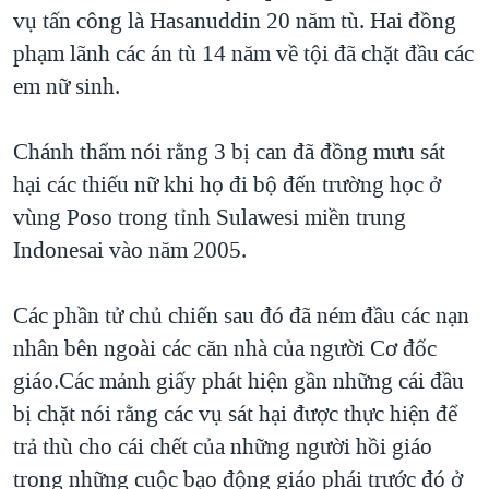
TẠI
vụ tấn công là Hasanuddin 20 năm tù. Hai đồng
VIDEO
"Tìm"
NGƯỜI VIỆT HẢI NGOẠI
HÀNH TRÌNH BẦU CỬ 2024
phạm lãnh các án tù 14 năm về tội đã chặt đầu các
NGHE
ĐỜI SỐNG
em nữ sinh.
MỘT NĂM CHIẾN TRANH TẠI DẢI GAZA
KINH TẾ
MẠNG XÃ HỘI
GIẢI MÃ VÀNH ĐAI & CON ĐƯỜNG
KHOA HỌC
Chánh thẩm nói rằng 3 bị can đã đồng mưu sát
NGÀY TỊ NẠN THẾ GIỚI
hại các thiếu nữ khi họ đi bộ đến trường học ở
SỨC KHOẺ
TRỊNH VĨNH BÌNH - NGƯỜI HẠ 'BÊN THẮNG CUỘC'
vùng Poso trong tỉnh Sulawesi miền trung
Ngôn ngữ khác
VĂN HOÁ
GROUND ZERO – XƯA VÀ NAY
Indonesai vào năm 2005.
THỂ THAO
CHI PHÍ CHIẾN TRANH AFGHANISTAN
GIÁO DỤC
Các phần tử chủ chiến sau đó đã ném đầu các nạn
CÁC GIÁ TRỊ CỘNG HÒA Ở VIỆT NAM
nhân bên ngoài các căn nhà của người Cơ đốc
THƯỢNG ĐỈNH TRUMP-KIM TẠI VIỆT NAM
giáo.Các mảnh giấy phát hiện gần những cái đầu
TRỊNH VĨNH BÌNH VS. CHÍNH PHỦ VIỆT NAM
bị chặt nói rằng các vụ sát hại được thực hiện để
NGƯ DÂN VIỆT VÀ LÀN SÓNG TRỘM HẢI SÂM
trả thù cho cái chết của những người hồi giáo
trong những cuộc bạo động giáo phái trước đó ở
BÊN KIA QUỐC LỘ: TIẾNG VỌNG TỪ NÔNG THÔN MỸ