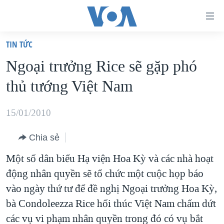
Đường
dẫn
TIN TỨC
truy
TRANG CHỦ
Ngoại trưởng Rice sẽ gặp phó
cập
VIỆT NAM
thủ tướng Việt Nam
Tới
HOA KỲ
nội
BIỂN ĐÔNG
15/01/2010
dung
THẾ GIỚI
chính
Chia sẻ
BLOG
Tới
Một số dân biểu Hạ viện Hoa Kỳ và các nhà hoạt
điều
DIỄN ĐÀN
động nhân quyền sẽ tổ chức một cuộc họp báo
hướng
MỤC
vào ngày thứ tư để đề nghị Ngoại trưởng Hoa Kỳ,
chính
CHUYÊN ĐỀ
TỰ DO BÁO CHÍ
bà Condoleezza Rice hối thúc Việt Nam chấm dứt
Đi
HỌC TIẾNG ANH
các vụ vi phạm nhân quyền trong đó có vụ bắt
VẠCH TRẦN TIN GIẢ
CHIẾN TRANH THƯƠNG MẠI CỦA MỸ: QUÁ KHỨ VÀ HIỆN
tới