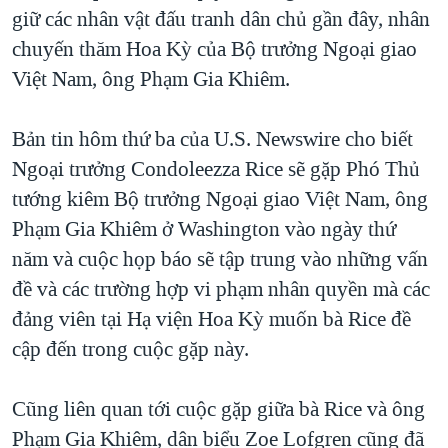
TẠI
giữ các nhân vật đấu tranh dân chủ gần đây, nhân
VIDEO
"Tìm"
NGƯỜI VIỆT HẢI NGOẠI
HÀNH TRÌNH BẦU CỬ 2024
chuyến thăm Hoa Kỳ của Bộ trưởng Ngoại giao
NGHE
ĐỜI SỐNG
Việt Nam, ông Phạm Gia Khiêm.
MỘT NĂM CHIẾN TRANH TẠI DẢI GAZA
KINH TẾ
MẠNG XÃ HỘI
GIẢI MÃ VÀNH ĐAI & CON ĐƯỜNG
KHOA HỌC
Bản tin hôm thứ ba của U.S. Newswire cho biết
NGÀY TỊ NẠN THẾ GIỚI
Ngoại trưởng Condoleezza Rice sẽ gặp Phó Thủ
SỨC KHOẺ
TRỊNH VĨNH BÌNH - NGƯỜI HẠ 'BÊN THẮNG CUỘC'
tướng kiêm Bộ trưởng Ngoại giao Việt Nam, ông
Ngôn ngữ khác
VĂN HOÁ
GROUND ZERO – XƯA VÀ NAY
Phạm Gia Khiêm ở Washington vào ngày thứ
THỂ THAO
năm và cuộc họp báo sẽ tập trung vào những vấn
CHI PHÍ CHIẾN TRANH AFGHANISTAN
GIÁO DỤC
đề và các trường hợp vi phạm nhân quyền mà các
CÁC GIÁ TRỊ CỘNG HÒA Ở VIỆT NAM
đảng viên tại Hạ viện Hoa Kỳ muốn bà Rice đề
THƯỢNG ĐỈNH TRUMP-KIM TẠI VIỆT NAM
cập đến trong cuộc gặp này.
TRỊNH VĨNH BÌNH VS. CHÍNH PHỦ VIỆT NAM
NGƯ DÂN VIỆT VÀ LÀN SÓNG TRỘM HẢI SÂM
Cũng liên quan tới cuộc gặp giữa bà Rice và ông
Phạm Gia Khiêm, dân biểu Zoe Lofgren cũng đã
BÊN KIA QUỐC LỘ: TIẾNG VỌNG TỪ NÔNG THÔN MỸ