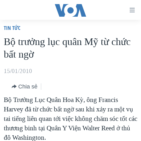
Đường
dẫn
TIN TỨC
truy
TRANG CHỦ
Bộ trưởng lục quân Mỹ từ chức
cập
VIỆT NAM
bất ngờ
Tới
HOA KỲ
nội
BIỂN ĐÔNG
15/01/2010
dung
THẾ GIỚI
chính
Chia sẻ
BLOG
Tới
Bộ Trưởng Lục Quân Hoa Kỳ, ông Francis
điều
DIỄN ĐÀN
Harvey đã từ chức bất ngờ sau khi xảy ra một vụ
hướng
MỤC
tai tiếng liên quan tới việc không chăm sóc tốt các
chính
CHUYÊN ĐỀ
TỰ DO BÁO CHÍ
thương binh tại Quân Y Viện Walter Reed ở thủ
Đi
HỌC TIẾNG ANH
đô Washington.
VẠCH TRẦN TIN GIẢ
CHIẾN TRANH THƯƠNG MẠI CỦA MỸ: QUÁ KHỨ VÀ HIỆN
tới