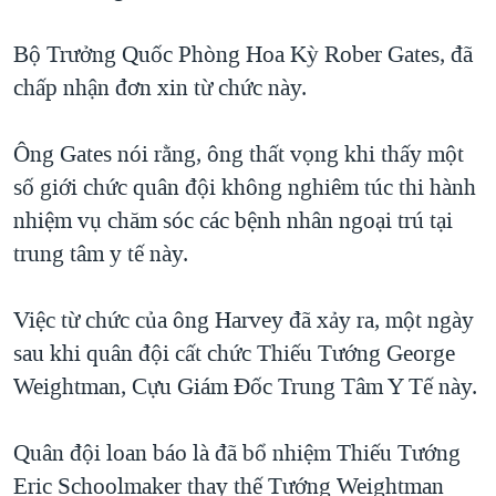
TẠI
VIDEO
"Tìm"
NGƯỜI VIỆT HẢI NGOẠI
HÀNH TRÌNH BẦU CỬ 2024
Bộ Trưởng Quốc Phòng Hoa Kỳ Rober Gates, đã
NGHE
ĐỜI SỐNG
chấp nhận đơn xin từ chức này.
MỘT NĂM CHIẾN TRANH TẠI DẢI GAZA
KINH TẾ
MẠNG XÃ HỘI
GIẢI MÃ VÀNH ĐAI & CON ĐƯỜNG
KHOA HỌC
Ông Gates nói rằng, ông thất vọng khi thấy một
NGÀY TỊ NẠN THẾ GIỚI
số giới chức quân đội không nghiêm túc thi hành
SỨC KHOẺ
TRỊNH VĨNH BÌNH - NGƯỜI HẠ 'BÊN THẮNG CUỘC'
nhiệm vụ chăm sóc các bệnh nhân ngoại trú tại
Ngôn ngữ khác
VĂN HOÁ
GROUND ZERO – XƯA VÀ NAY
trung tâm y tế này.
THỂ THAO
CHI PHÍ CHIẾN TRANH AFGHANISTAN
GIÁO DỤC
Việc từ chức của ông Harvey đã xảy ra, một ngày
CÁC GIÁ TRỊ CỘNG HÒA Ở VIỆT NAM
sau khi quân đội cất chức Thiếu Tướng George
THƯỢNG ĐỈNH TRUMP-KIM TẠI VIỆT NAM
Weightman, Cựu Giám Đốc Trung Tâm Y Tế này.
TRỊNH VĨNH BÌNH VS. CHÍNH PHỦ VIỆT NAM
NGƯ DÂN VIỆT VÀ LÀN SÓNG TRỘM HẢI SÂM
Quân đội loan báo là đã bổ nhiệm Thiếu Tướng
Eric Schoolmaker thay thế Tướng Weightman
BÊN KIA QUỐC LỘ: TIẾNG VỌNG TỪ NÔNG THÔN MỸ