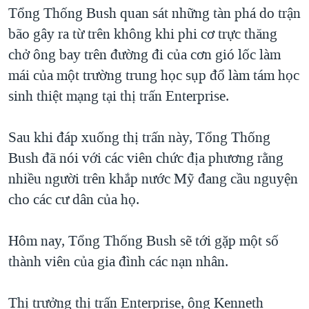
TẠI
Tổng Thống Bush quan sát những tàn phá do trận
VIDEO
"Tìm"
NGƯỜI VIỆT HẢI NGOẠI
HÀNH TRÌNH BẦU CỬ 2024
bão gây ra từ trên không khi phi cơ trực thăng
NGHE
ĐỜI SỐNG
chở ông bay trên đường đi của cơn gió lốc làm
MỘT NĂM CHIẾN TRANH TẠI DẢI GAZA
KINH TẾ
mái của một trường trung học sụp đổ làm tám học
MẠNG XÃ HỘI
GIẢI MÃ VÀNH ĐAI & CON ĐƯỜNG
KHOA HỌC
sinh thiệt mạng tại thị trấn Enterprise.
NGÀY TỊ NẠN THẾ GIỚI
SỨC KHOẺ
TRỊNH VĨNH BÌNH - NGƯỜI HẠ 'BÊN THẮNG CUỘC'
Sau khi đáp xuống thị trấn này, Tổng Thống
Ngôn ngữ khác
VĂN HOÁ
GROUND ZERO – XƯA VÀ NAY
Bush đã nói với các viên chức địa phương rằng
THỂ THAO
nhiều người trên khắp nước Mỹ đang cầu nguyện
CHI PHÍ CHIẾN TRANH AFGHANISTAN
GIÁO DỤC
cho các cư dân của họ.
CÁC GIÁ TRỊ CỘNG HÒA Ở VIỆT NAM
THƯỢNG ĐỈNH TRUMP-KIM TẠI VIỆT NAM
Hôm nay, Tổng Thống Bush sẽ tới gặp một số
TRỊNH VĨNH BÌNH VS. CHÍNH PHỦ VIỆT NAM
thành viên của gia đình các nạn nhân.
NGƯ DÂN VIỆT VÀ LÀN SÓNG TRỘM HẢI SÂM
Thị trưởng thị trấn Enterprise, ông Kenneth
BÊN KIA QUỐC LỘ: TIẾNG VỌNG TỪ NÔNG THÔN MỸ