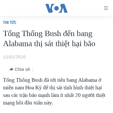
Đường
dẫn
TIN TỨC
truy
TRANG CHỦ
Tổng Thống Bush đến bang
cập
VIỆT NAM
Alabama thị sát thiệt hại bão
Tới
HOA KỲ
nội
BIỂN ĐÔNG
15/01/2010
dung
THẾ GIỚI
chính
Chia sẻ
BLOG
Tới
Tổng Thống Bush đã tới tiểu bang Alabama ở
điều
DIỄN ĐÀN
miền nam Hoa Kỳ để thị sát tình hình thiệt hại
hướng
MỤC
sau các trận bão mạnh làm ít nhất 20 người thiệt
chính
CHUYÊN ĐỀ
TỰ DO BÁO CHÍ
mạng hồi đầu tuần này.
Đi
HỌC TIẾNG ANH
VẠCH TRẦN TIN GIẢ
CHIẾN TRANH THƯƠNG MẠI CỦA MỸ: QUÁ KHỨ VÀ HIỆN
tới