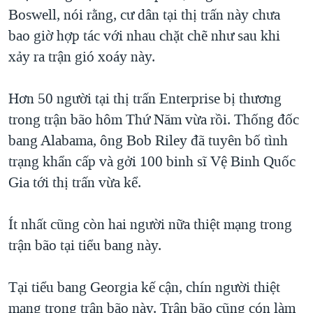
Boswell, nói rằng, cư dân tại thị trấn này chưa
QUAN HỆ VIỆT MỸ
bao giờ hợp tác với nhau chặt chẽ như sau khi
xảy ra trận gió xoáy này.
Hơn 50 người tại thị trấn Enterprise bị thương
trong trận bão hôm Thứ Năm vừa rồi. Thống đốc
bang Alabama, ông Bob Riley đã tuyên bố tình
trạng khẩn cấp và gởi 100 binh sĩ Vệ Binh Quốc
Gia tới thị trấn vừa kể.
Ít nhất cũng còn hai người nữa thiệt mạng trong
trận bão tại tiểu bang này.
Tại tiểu bang Georgia kế cận, chín người thiệt
mạng trong trận bão này. Trận bão cũng cón làm