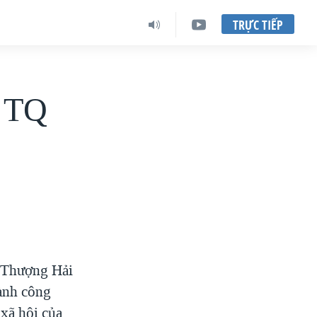
TRỰC TIẾP
ủ TQ
h Thượng Hải
gành công
xã hội của