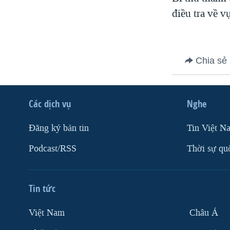
VIỆT NAM
điều tra về v
NGƯ DÂN VIỆT VÀ LÀN SÓNG
TRỘM HẢI SÂM
BÊN KIA QUỐC LỘ: TIẾNG VỌNG
Chia sẻ
TỪ NÔNG THÔN MỸ
QUAN HỆ VIỆT MỸ
Các dịch vụ
Nghe
Ðăng ký bản tin
Tin Việt N
Podcast/RSS
Thời sự qu
Tin tức
Việt Nam
Châu Á