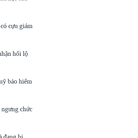
 có cựu giám
nhận hối lộ
 quỹ bảo hiểm
ị ngưng chức
à đang bị