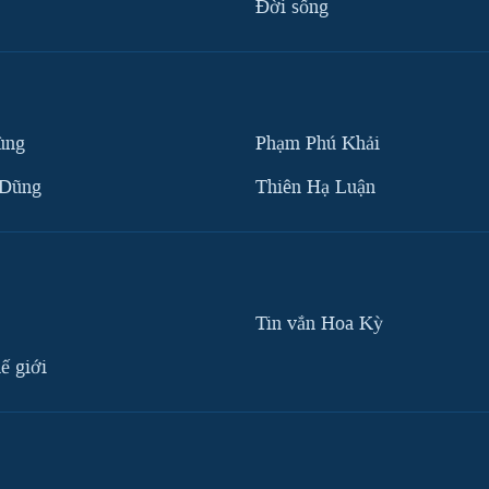
Ðời sống
ùng
Phạm Phú Khải
 Dũng
Thiên Hạ Luận
Tin vắn Hoa Kỳ
ế giới