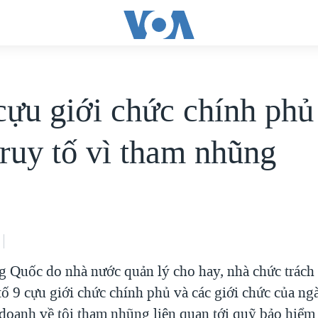
cựu giới chức chính ph
truy tố vì tham nhũng
g Quốc do nhà nước quản lý cho hay, nhà chức trác
tố 9 cựu giới chức chính phủ và các giới chức của n
doanh về tội tham nhũng liên quan tới quỹ bảo hiểm 