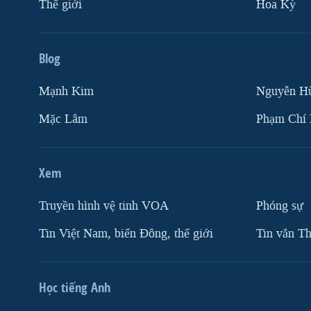
Thế giới
Hoa Kỳ
Blog
Mạnh Kim
Nguyễn H
Mặc Lâm
Phạm Chí
Xem
Truyền hình vệ tinh VOA
Phóng sự
Tin Việt Nam, biển Đông, thế giới
Tin vắn Th
Học tiếng Anh