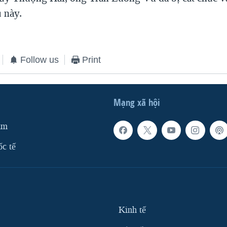
ụ này.
Follow us
Print
Mạng xã hội
am
ốc tế
Kinh tế