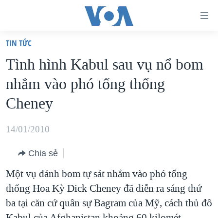
Đường
dẫn
TIN TỨC
truy
TRANG CHỦ
Tình hình Kabul sau vụ nổ bom
cập
VIỆT NAM
nhắm vào phó tổng thống
Tới
HOA KỲ
nội
Cheney
BIỂN ĐÔNG
dung
THẾ GIỚI
chính
14/01/2010
BLOG
Tới
Chia sẻ
điều
DIỄN ĐÀN
hướng
Một vụ đánh bom tự sát nhắm vào phó tổng
MỤC
chính
thống Hoa Kỳ Dick Cheney đã diễn ra sáng thứ
CHUYÊN ĐỀ
TỰ DO BÁO CHÍ
Đi
ba tại căn cứ quân sự Bagram của Mỹ, cách thủ đô
HỌC TIẾNG ANH
VẠCH TRẦN TIN GIẢ
CHIẾN TRANH THƯƠNG MẠI CỦA MỸ: QUÁ KHỨ VÀ HIỆN
tới
Kabul của Afghanistan khoảng 60 kilomét.