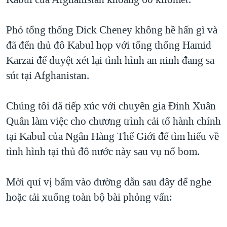
TẠI
VIDEO
"Tìm"
NGƯỜI VIỆT HẢI NGOẠI
HÀNH TRÌNH BẦU CỬ 2024
NGHE
Phó tổng thống Dick Cheney không hề hấn gì và
ĐỜI SỐNG
MỘT NĂM CHIẾN TRANH TẠI DẢI GAZA
đã đến thủ đô Kabul họp với tổng thống Hamid
KINH TẾ
MẠNG XÃ HỘI
Karzai để duyệt xét lại tình hình an ninh đang sa
GIẢI MÃ VÀNH ĐAI & CON ĐƯỜNG
KHOA HỌC
sút tại Afghanistan.
NGÀY TỊ NẠN THẾ GIỚI
SỨC KHOẺ
TRỊNH VĨNH BÌNH - NGƯỜI HẠ 'BÊN THẮNG CUỘC'
Ngôn ngữ khác
VĂN HOÁ
Chúng tôi đã tiếp xúc với chuyên gia Ðinh Xuân
GROUND ZERO – XƯA VÀ NAY
Quân làm việc cho chương trình cải tổ hành chính
THỂ THAO
CHI PHÍ CHIẾN TRANH AFGHANISTAN
tại Kabul của Ngân Hàng Thế Giới để tìm hiểu về
GIÁO DỤC
tình hình tại thủ đô nước này sau vụ nổ bom.
CÁC GIÁ TRỊ CỘNG HÒA Ở VIỆT NAM
THƯỢNG ĐỈNH TRUMP-KIM TẠI VIỆT NAM
Mời quí vị bấm vào đường dẫn sau đây để nghe
TRỊNH VĨNH BÌNH VS. CHÍNH PHỦ VIỆT NAM
hoặc tải xuống toàn bộ bài phỏng vấn:
NGƯ DÂN VIỆT VÀ LÀN SÓNG TRỘM HẢI SÂM
BÊN KIA QUỐC LỘ: TIẾNG VỌNG TỪ NÔNG THÔN MỸ