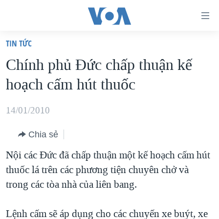
Đường
dẫn
TIN TỨC
truy
TRANG CHỦ
Chính phủ Ðức chấp thuận kế
cập
VIỆT NAM
hoạch cấm hút thuốc
Tới
HOA KỲ
nội
BIỂN ĐÔNG
14/01/2010
dung
THẾ GIỚI
chính
Chia sẻ
BLOG
Tới
Nội các Đức đã chấp thuận một kế hoạch cấm hút
điều
DIỄN ĐÀN
thuốc lá trên các phương tiện chuyên chở và
hướng
MỤC
trong các tòa nhà của liên bang.
chính
CHUYÊN ĐỀ
TỰ DO BÁO CHÍ
Đi
HỌC TIẾNG ANH
Lệnh cấm sẽ áp dụng cho các chuyến xe buýt, xe
VẠCH TRẦN TIN GIẢ
CHIẾN TRANH THƯƠNG MẠI CỦA MỸ: QUÁ KHỨ VÀ HIỆN
tới