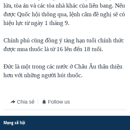
TẠI
lửa, tòa án và các tòa nhà khác của liên bang. Nếu
VIDEO
"Tìm"
NGƯỜI VIỆT HẢI NGOẠI
HÀNH TRÌNH BẦU CỬ 2024
được Quốc hội thông qua, lệnh cấm đề nghị sẽ có
NGHE
ĐỜI SỐNG
hiệu lực từ ngày 1 tháng 9.
MỘT NĂM CHIẾN TRANH TẠI DẢI GAZA
KINH TẾ
MẠNG XÃ HỘI
GIẢI MÃ VÀNH ĐAI & CON ĐƯỜNG
KHOA HỌC
Chính phủ cũng đồng ý tăng hạn tuổi chính thức
NGÀY TỊ NẠN THẾ GIỚI
được mua thuốc là từ 16 lên đến 18 tuổi.
SỨC KHOẺ
TRỊNH VĨNH BÌNH - NGƯỜI HẠ 'BÊN THẮNG CUỘC'
Ngôn ngữ khác
VĂN HOÁ
GROUND ZERO – XƯA VÀ NAY
Đức là một trong các nước ở Châu Âu thân thiện
THỂ THAO
hơn với những người hút thuốc.
CHI PHÍ CHIẾN TRANH AFGHANISTAN
GIÁO DỤC
CÁC GIÁ TRỊ CỘNG HÒA Ở VIỆT NAM
THƯỢNG ĐỈNH TRUMP-KIM TẠI VIỆT NAM
Chia sẻ
Follow us
TRỊNH VĨNH BÌNH VS. CHÍNH PHỦ VIỆT NAM
NGƯ DÂN VIỆT VÀ LÀN SÓNG TRỘM HẢI SÂM
Mạng xã hội
BÊN KIA QUỐC LỘ: TIẾNG VỌNG TỪ NÔNG THÔN MỸ