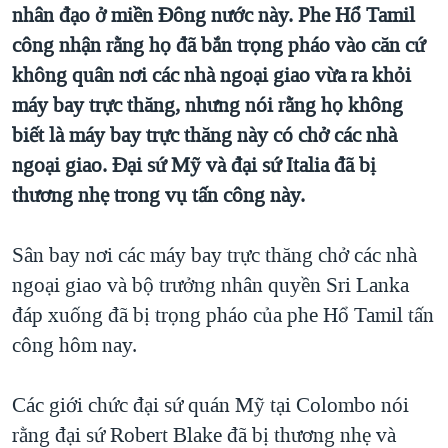
TẠI
nhân đạo ở miền Đông nước này. Phe Hổ Tamil
VIDEO
"Tìm"
NGƯỜI VIỆT HẢI NGOẠI
công nhận rằng họ đã bắn trọng pháo vào căn cứ
HÀNH TRÌNH BẦU CỬ 2024
NGHE
ĐỜI SỐNG
không quân nơi các nhà ngoại giao vừa ra khỏi
MỘT NĂM CHIẾN TRANH TẠI DẢI GAZA
KINH TẾ
máy bay trực thăng, nhưng nói rằng họ không
MẠNG XÃ HỘI
GIẢI MÃ VÀNH ĐAI & CON ĐƯỜNG
biết là máy bay trực thăng này có chở các nhà
KHOA HỌC
NGÀY TỊ NẠN THẾ GIỚI
ngoại giao. Đại sứ Mỹ và đại sứ Italia đã bị
SỨC KHOẺ
TRỊNH VĨNH BÌNH - NGƯỜI HẠ 'BÊN THẮNG CUỘC'
thương nhẹ trong vụ tấn công này.
Ngôn ngữ khác
VĂN HOÁ
GROUND ZERO – XƯA VÀ NAY
THỂ THAO
Sân bay nơi các máy bay trực thăng chở các nhà
CHI PHÍ CHIẾN TRANH AFGHANISTAN
GIÁO DỤC
ngoại giao và bộ trưởng nhân quyền Sri Lanka
CÁC GIÁ TRỊ CỘNG HÒA Ở VIỆT NAM
đáp xuống đã bị trọng pháo của phe Hổ Tamil tấn
THƯỢNG ĐỈNH TRUMP-KIM TẠI VIỆT NAM
công hôm nay.
TRỊNH VĨNH BÌNH VS. CHÍNH PHỦ VIỆT NAM
Các giới chức đại sứ quán Mỹ tại Colombo nói
NGƯ DÂN VIỆT VÀ LÀN SÓNG TRỘM HẢI SÂM
rằng đại sứ Robert Blake đã bị thương nhẹ và
BÊN KIA QUỐC LỘ: TIẾNG VỌNG TỪ NÔNG THÔN MỸ