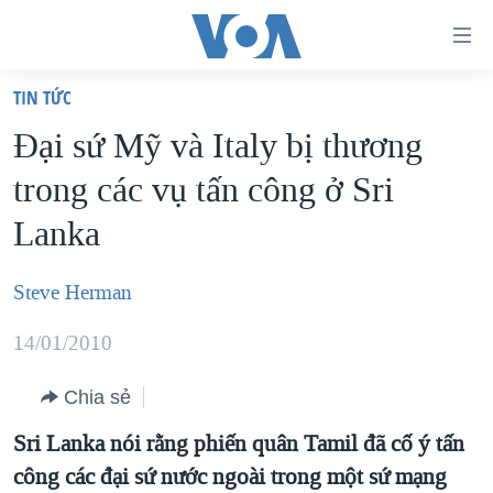
Đường
dẫn
TIN TỨC
truy
TRANG CHỦ
Đại sứ Mỹ và Italy bị thương
cập
VIỆT NAM
trong các vụ tấn công ở Sri
Tới
HOA KỲ
nội
Lanka
BIỂN ĐÔNG
dung
THẾ GIỚI
chính
Steve Herman
BLOG
Tới
14/01/2010
điều
DIỄN ĐÀN
hướng
MỤC
Chia sẻ
chính
CHUYÊN ĐỀ
Sri Lanka nói rằng phiến quân Tamil đã cố ý tấn
TỰ DO BÁO CHÍ
Đi
công các đại sứ nước ngoài trong một sứ mạng
HỌC TIẾNG ANH
VẠCH TRẦN TIN GIẢ
CHIẾN TRANH THƯƠNG MẠI CỦA MỸ: QUÁ KHỨ VÀ HIỆN
tới