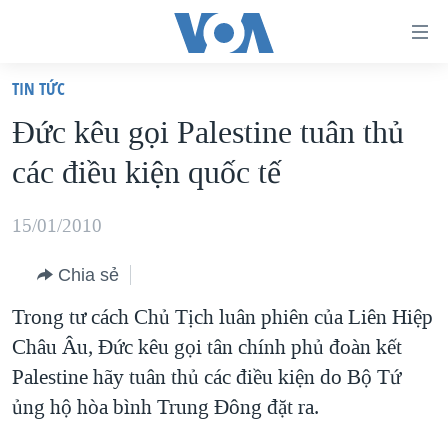
Đường
dẫn
TIN TỨC
truy
TRANG CHỦ
Ðức kêu gọi Palestine tuân thủ
cập
VIỆT NAM
các điều kiện quốc tế
Tới
HOA KỲ
nội
BIỂN ĐÔNG
15/01/2010
dung
THẾ GIỚI
chính
Chia sẻ
BLOG
Tới
Trong tư cách Chủ Tịch luân phiên của Liên Hiệp
điều
DIỄN ĐÀN
Châu Âu, Đức kêu gọi tân chính phủ đoàn kết
hướng
MỤC
Palestine hãy tuân thủ các điều kiện do Bộ Tứ
chính
CHUYÊN ĐỀ
TỰ DO BÁO CHÍ
ủng hộ hòa bình Trung Đông đặt ra.
Đi
HỌC TIẾNG ANH
VẠCH TRẦN TIN GIẢ
CHIẾN TRANH THƯƠNG MẠI CỦA MỸ: QUÁ KHỨ VÀ HIỆN
tới