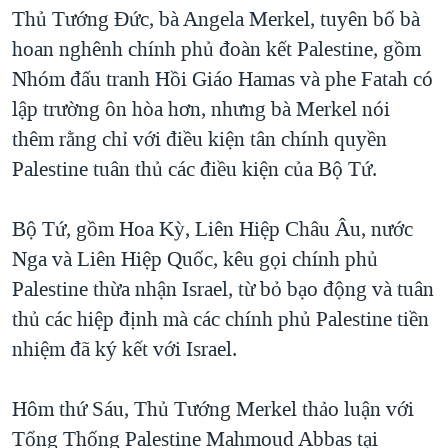
TẠI
Thủ Tướng Đức, bà Angela Merkel, tuyên bố bà
VIDEO
"Tìm"
NGƯỜI VIỆT HẢI NGOẠI
HÀNH TRÌNH BẦU CỬ 2024
hoan nghênh chính phủ đoàn kết Palestine, gồm
NGHE
ĐỜI SỐNG
Nhóm đấu tranh Hồi Giáo Hamas và phe Fatah có
MỘT NĂM CHIẾN TRANH TẠI DẢI GAZA
KINH TẾ
lập trường ôn hòa hơn, nhưng bà Merkel nói
MẠNG XÃ HỘI
GIẢI MÃ VÀNH ĐAI & CON ĐƯỜNG
KHOA HỌC
thêm rằng chỉ với điều kiện tân chính quyền
NGÀY TỊ NẠN THẾ GIỚI
Palestine tuân thủ các điều kiện của Bộ Tứ.
SỨC KHOẺ
TRỊNH VĨNH BÌNH - NGƯỜI HẠ 'BÊN THẮNG CUỘC'
Ngôn ngữ khác
VĂN HOÁ
GROUND ZERO – XƯA VÀ NAY
Bộ Tứ, gồm Hoa Kỳ, Liên Hiệp Châu Âu, nước
THỂ THAO
Nga và Liên Hiệp Quốc, kêu gọi chính phủ
CHI PHÍ CHIẾN TRANH AFGHANISTAN
GIÁO DỤC
Palestine thừa nhận Israel, từ bỏ bạo động và tuân
CÁC GIÁ TRỊ CỘNG HÒA Ở VIỆT NAM
thủ các hiệp định mà các chính phủ Palestine tiền
THƯỢNG ĐỈNH TRUMP-KIM TẠI VIỆT NAM
nhiệm đã ký kết với Israel.
TRỊNH VĨNH BÌNH VS. CHÍNH PHỦ VIỆT NAM
NGƯ DÂN VIỆT VÀ LÀN SÓNG TRỘM HẢI SÂM
Hôm thứ Sáu, Thủ Tướng Merkel thảo luận với
Tổng Thống Palestine Mahmoud Abbas tại
BÊN KIA QUỐC LỘ: TIẾNG VỌNG TỪ NÔNG THÔN MỸ