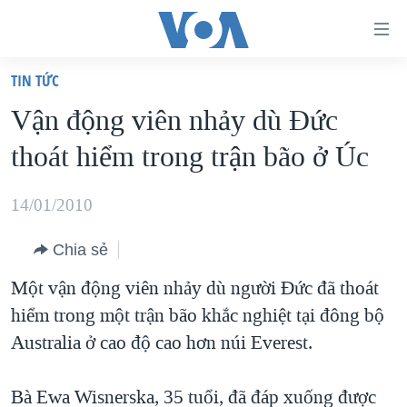
Đường
dẫn
TIN TỨC
truy
TRANG CHỦ
Vận động viên nhảy dù Ðức
cập
VIỆT NAM
thoát hiểm trong trận bão ở Úc
Tới
HOA KỲ
nội
BIỂN ĐÔNG
14/01/2010
dung
THẾ GIỚI
chính
Chia sẻ
BLOG
Tới
Một vận động viên nhảy dù người Đức đã thoát
điều
DIỄN ĐÀN
hiểm trong một trận bão khắc nghiệt tại đông bộ
hướng
MỤC
Australia ở cao độ cao hơn núi Everest.
chính
CHUYÊN ĐỀ
TỰ DO BÁO CHÍ
Đi
HỌC TIẾNG ANH
Bà Ewa Wisnerska, 35 tuổi, đã đáp xuống được
VẠCH TRẦN TIN GIẢ
CHIẾN TRANH THƯƠNG MẠI CỦA MỸ: QUÁ KHỨ VÀ HIỆN
tới