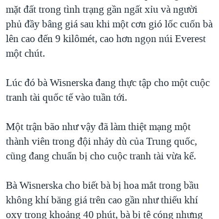
TẠI
mặt đất trong tình trạng gần ngất xỉu và người
VIDEO
"Tìm"
NGƯỜI VIỆT HẢI NGOẠI
HÀNH TRÌNH BẦU CỬ 2024
phủ đầy bâng giá sau khi một cơn gió lốc cuốn bà
NGHE
ĐỜI SỐNG
lên cao đến 9 kilômét, cao hơn ngọn núi Everest
MỘT NĂM CHIẾN TRANH TẠI DẢI GAZA
KINH TẾ
một chút.
MẠNG XÃ HỘI
GIẢI MÃ VÀNH ĐAI & CON ĐƯỜNG
KHOA HỌC
NGÀY TỊ NẠN THẾ GIỚI
Lúc đó bà Wisnerska đang thực tập cho một cuộc
SỨC KHOẺ
TRỊNH VĨNH BÌNH - NGƯỜI HẠ 'BÊN THẮNG CUỘC'
tranh tài quốc tế vào tuần tới.
Ngôn ngữ khác
VĂN HOÁ
GROUND ZERO – XƯA VÀ NAY
THỂ THAO
Một trận bão như vậy đã làm thiệt mạng một
CHI PHÍ CHIẾN TRANH AFGHANISTAN
GIÁO DỤC
thành viên trong đội nhảy dù của Trung quốc,
CÁC GIÁ TRỊ CỘNG HÒA Ở VIỆT NAM
cũng đang chuẩn bị cho cuộc tranh tài vừa kể.
THƯỢNG ĐỈNH TRUMP-KIM TẠI VIỆT NAM
TRỊNH VĨNH BÌNH VS. CHÍNH PHỦ VIỆT NAM
Bà Wisnerska cho biết bà bị hoa mắt trong bầu
NGƯ DÂN VIỆT VÀ LÀN SÓNG TRỘM HẢI SÂM
không khí băng giá trên cao gần như thiếu khí
oxy trong khoảng 40 phút, bà bị tê cóng nhưng
BÊN KIA QUỐC LỘ: TIẾNG VỌNG TỪ NÔNG THÔN MỸ