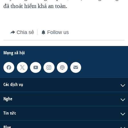
đã thoát hiểm khá an toàn.
QUAN HỆ VIỆT MỸ
Chia sẻ
Follow us
Mạng xã hội
Các dịch vụ
Nghe
Tin tức
Blog