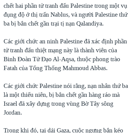
TẠI
chết hai phần tử tranh đấu Palestine trong một vụ
VIDEO
"Tìm"
NGƯỜI VIỆT HẢI NGOẠI
HÀNH TRÌNH BẦU CỬ 2024
đụng độ ở thị trấn Nablus, và người Palestine thứ
NGHE
ĐỜI SỐNG
ba bị bắn chết gần trại tị nạn Qalandiya.
MỘT NĂM CHIẾN TRANH TẠI DẢI GAZA
KINH TẾ
MẠNG XÃ HỘI
GIẢI MÃ VÀNH ĐAI & CON ĐƯỜNG
KHOA HỌC
Các giới chức an ninh Palestine đã xác định phần
NGÀY TỊ NẠN THẾ GIỚI
tử tranh đấu thiệt mạng này là thành viên của
SỨC KHOẺ
TRỊNH VĨNH BÌNH - NGƯỜI HẠ 'BÊN THẮNG CUỘC'
Binh Đoàn Tử Đạo Al-Aqsa, thuộc phong trào
Ngôn ngữ khác
VĂN HOÁ
GROUND ZERO – XƯA VÀ NAY
Fatah của Tổng Thống Mahmoud Abbas.
THỂ THAO
CHI PHÍ CHIẾN TRANH AFGHANISTAN
GIÁO DỤC
Các giới chức Palestine nói rằng, nạn nhân thứ ba
CÁC GIÁ TRỊ CỘNG HÒA Ở VIỆT NAM
là một thiếu niên, bị bắn chết gần hàng ráo mà
THƯỢNG ĐỈNH TRUMP-KIM TẠI VIỆT NAM
Israel đã xây dựng trong vùng Bờ Tây sông
TRỊNH VĨNH BÌNH VS. CHÍNH PHỦ VIỆT NAM
Jordan.
NGƯ DÂN VIỆT VÀ LÀN SÓNG TRỘM HẢI SÂM
Trong khi đó, tại dải Gaza, cuộc ngưng bắn kéo
BÊN KIA QUỐC LỘ: TIẾNG VỌNG TỪ NÔNG THÔN MỸ