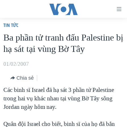
Đường
dẫn
TIN TỨC
truy
TRANG CHỦ
Ba phần tử tranh đấu Palestine bị
cập
VIỆT NAM
hạ sát tại vùng Bờ Tây
Tới
HOA KỲ
nội
BIỂN ĐÔNG
01/02/2007
dung
THẾ GIỚI
chính
Chia sẻ
BLOG
Tới
Các binh sĩ Israel đã hạ sát 3 phần tử Palestine
điều
DIỄN ĐÀN
trong hai vụ khác nhau tại vùng Bờ Tây sông
hướng
MỤC
Jordan ngày hôm nay.
chính
CHUYÊN ĐỀ
TỰ DO BÁO CHÍ
Đi
HỌC TIẾNG ANH
Quân đội Israel cho biết, binh sĩ của họ đã bắn
VẠCH TRẦN TIN GIẢ
CHIẾN TRANH THƯƠNG MẠI CỦA MỸ: QUÁ KHỨ VÀ HIỆN
tới