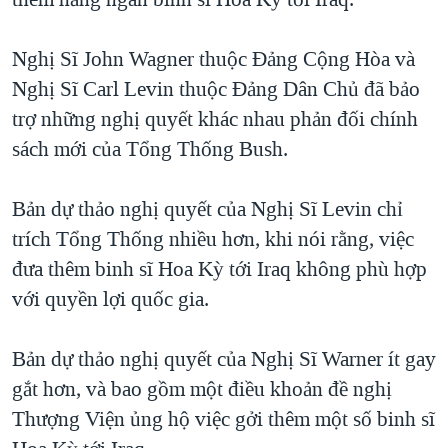
TẠI
VIDEO
"Tìm"
NGƯỜI VIỆT HẢI NGOẠI
HÀNH TRÌNH BẦU CỬ 2024
NGHE
Nghị Sĩ John Wagner thuộc Đảng Cộng Hòa và
ĐỜI SỐNG
MỘT NĂM CHIẾN TRANH TẠI DẢI GAZA
Nghị Sĩ Carl Levin thuộc Đảng Dân Chủ đã bảo
KINH TẾ
MẠNG XÃ HỘI
trợ những nghị quyết khác nhau phản đối chính
GIẢI MÃ VÀNH ĐAI & CON ĐƯỜNG
KHOA HỌC
sách mới của Tổng Thống Bush.
NGÀY TỊ NẠN THẾ GIỚI
SỨC KHOẺ
TRỊNH VĨNH BÌNH - NGƯỜI HẠ 'BÊN THẮNG CUỘC'
Ngôn ngữ khác
VĂN HOÁ
Bản dự thảo nghị quyết của Nghị Sĩ Levin chỉ
GROUND ZERO – XƯA VÀ NAY
trích Tổng Thống nhiều hơn, khi nói rằng, việc
THỂ THAO
CHI PHÍ CHIẾN TRANH AFGHANISTAN
đưa thêm binh sĩ Hoa Kỳ tới Iraq không phù hợp
GIÁO DỤC
với quyền lợi quốc gia.
CÁC GIÁ TRỊ CỘNG HÒA Ở VIỆT NAM
THƯỢNG ĐỈNH TRUMP-KIM TẠI VIỆT NAM
Bản dự thảo nghị quyết của Nghị Sĩ Warner ít gay
TRỊNH VĨNH BÌNH VS. CHÍNH PHỦ VIỆT NAM
gắt hơn, và bao gồm một điều khoản đề nghị
NGƯ DÂN VIỆT VÀ LÀN SÓNG TRỘM HẢI SÂM
Thượng Viện ủng hộ việc gởi thêm một số binh sĩ
BÊN KIA QUỐC LỘ: TIẾNG VỌNG TỪ NÔNG THÔN MỸ