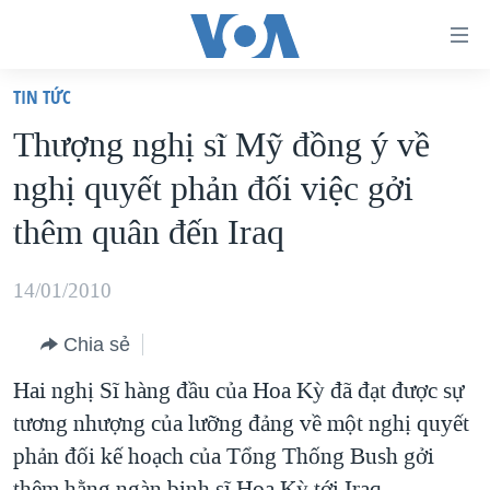
Đường
dẫn
TIN TỨC
truy
TRANG CHỦ
Thượng nghị sĩ Mỹ đồng ý về
cập
VIỆT NAM
nghị quyết phản đối việc gởi
Tới
HOA KỲ
nội
thêm quân đến Iraq
BIỂN ĐÔNG
dung
THẾ GIỚI
chính
14/01/2010
BLOG
Tới
Chia sẻ
điều
DIỄN ĐÀN
hướng
Hai nghị Sĩ hàng đầu của Hoa Kỳ đã đạt được sự
MỤC
chính
tương nhượng của lưỡng đảng về một nghị quyết
CHUYÊN ĐỀ
TỰ DO BÁO CHÍ
Đi
phản đối kế hoạch của Tổng Thống Bush gởi
HỌC TIẾNG ANH
VẠCH TRẦN TIN GIẢ
CHIẾN TRANH THƯƠNG MẠI CỦA MỸ: QUÁ KHỨ VÀ HIỆN
tới
thêm hằng ngàn binh sĩ Hoa Kỳ tới Iraq.