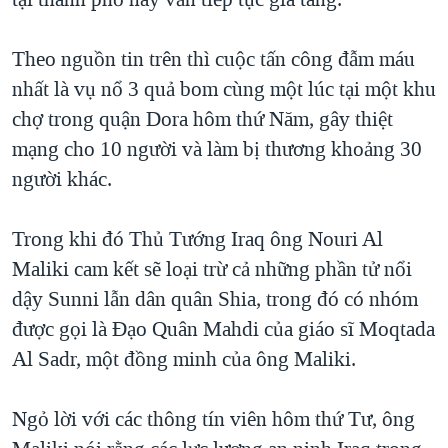
TẠI
VIDEO
"Tìm"
NGƯỜI VIỆT HẢI NGOẠI
HÀNH TRÌNH BẦU CỬ 2024
NGHE
Theo nguồn tin trên thì cuộc tấn công đẫm máu
ĐỜI SỐNG
MỘT NĂM CHIẾN TRANH TẠI DẢI GAZA
nhất là vụ nổ 3 quả bom cùng một lúc tại một khu
KINH TẾ
MẠNG XÃ HỘI
chợ trong quận Dora hôm thứ Năm, gây thiệt
GIẢI MÃ VÀNH ĐAI & CON ĐƯỜNG
KHOA HỌC
mạng cho 10 người và làm bị thương khoảng 30
NGÀY TỊ NẠN THẾ GIỚI
SỨC KHOẺ
người khác.
TRỊNH VĨNH BÌNH - NGƯỜI HẠ 'BÊN THẮNG CUỘC'
Ngôn ngữ khác
VĂN HOÁ
GROUND ZERO – XƯA VÀ NAY
Trong khi đó Thủ Tướng Iraq ông Nouri Al
THỂ THAO
CHI PHÍ CHIẾN TRANH AFGHANISTAN
Maliki cam kết sẽ loại trừ cả những phần tử nổi
GIÁO DỤC
dậy Sunni lẫn dân quân Shia, trong đó có nhóm
CÁC GIÁ TRỊ CỘNG HÒA Ở VIỆT NAM
được gọi là Đạo Quân Mahdi của giáo sĩ Moqtada
THƯỢNG ĐỈNH TRUMP-KIM TẠI VIỆT NAM
Al Sadr, một đồng minh của ông Maliki.
TRỊNH VĨNH BÌNH VS. CHÍNH PHỦ VIỆT NAM
NGƯ DÂN VIỆT VÀ LÀN SÓNG TRỘM HẢI SÂM
Ngỏ lời với các thông tín viên hôm thứ Tư, ông
BÊN KIA QUỐC LỘ: TIẾNG VỌNG TỪ NÔNG THÔN MỸ