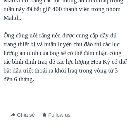
Maliki nói rằng các lực lượng an ninh Iraq trong
tuần này đã bắt giữ 400 thành viên trong nhóm
QUAN HỆ VIỆT MỸ
Mahdi.
Ông cũng nói rằng nếu được cung cấp đầy đủ
trang thiết bị và huấn luyện chu đáo thì các lực
lượng an ninh của ông sẽ có thể đảm nhận công
tác bình định Iraq để các lực lượng Hoa Kỳ có thể
bắt đầu triệt thoái ra khỏi Iraq trong vòng từ 3
đến 6 tháng.
Chia sẻ
Follow us