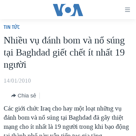
Đường
dẫn
TIN TỨC
truy
TRANG CHỦ
Nhiều vụ đánh bom và nổ súng
cập
VIỆT NAM
tại Baghdad giết chết ít nhất 19
Tới
HOA KỲ
nội
người
BIỂN ĐÔNG
dung
THẾ GIỚI
chính
14/01/2010
BLOG
Tới
Chia sẻ
điều
DIỄN ĐÀN
hướng
Các giới chức Iraq cho hay một loạt những vụ
MỤC
chính
đánh bom và nổ súng tại Baghdad đã gây thiệt
CHUYÊN ĐỀ
TỰ DO BÁO CHÍ
Đi
mạng cho ít nhất là 19 người trong khi bạo động
HỌC TIẾNG ANH
VẠCH TRẦN TIN GIẢ
CHIẾN TRANH THƯƠNG MẠI CỦA MỸ: QUÁ KHỨ VÀ HIỆN
tới
tại thành phố này vẫn tiếp tục gia tăng.