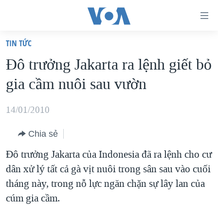
Đường
dẫn
TIN TỨC
truy
TRANG CHỦ
Đô trưởng Jakarta ra lệnh giết bỏ
cập
VIỆT NAM
gia cầm nuôi sau vườn
Tới
HOA KỲ
nội
BIỂN ĐÔNG
14/01/2010
dung
THẾ GIỚI
chính
Chia sẻ
BLOG
Tới
Đô trưởng Jakarta của Indonesia đã ra lệnh cho cư
điều
DIỄN ĐÀN
dân xử lý tất cả gà vịt nuôi trong sân sau vào cuối
hướng
MỤC
tháng này, trong nỗ lực ngăn chặn sự lây lan của
chính
CHUYÊN ĐỀ
TỰ DO BÁO CHÍ
cúm gia cầm.
Đi
HỌC TIẾNG ANH
VẠCH TRẦN TIN GIẢ
CHIẾN TRANH THƯƠNG MẠI CỦA MỸ: QUÁ KHỨ VÀ HIỆN
tới