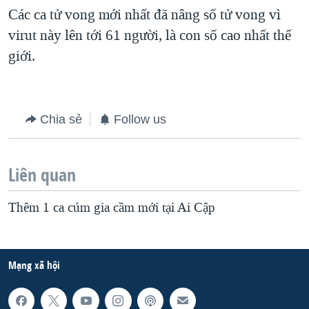
Các ca tử vong mới nhất đã nâng số tử vong vì
QUAN HỆ VIỆT MỸ
virut này lên tới 61 người, là con số cao nhất thế
giới.
Chia sẻ
Follow us
Liên quan
Thêm 1 ca cúm gia cầm mới tại Ai Cập
Mạng xã hội