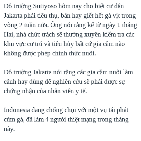
TẠI
Đô trưởng Sutiyoso hôm nay cho biết cư dân
VIDEO
"Tìm"
NGƯỜI VIỆT HẢI NGOẠI
HÀNH TRÌNH BẦU CỬ 2024
Jakarta phải tiêu thụ, bán hay giết hết gà vịt trong
NGHE
ĐỜI SỐNG
vòng 2 tuần nữa. Ông nói rằng kể từ ngày 1 tháng
MỘT NĂM CHIẾN TRANH TẠI DẢI GAZA
KINH TẾ
Hai, nhà chức trách sẽ thường xuyên kiểm tra các
MẠNG XÃ HỘI
GIẢI MÃ VÀNH ĐAI & CON ĐƯỜNG
KHOA HỌC
khu vực cư trú và tiêu hủy bất cứ gia cầm nào
NGÀY TỊ NẠN THẾ GIỚI
không được phép chính thức nuôi.
SỨC KHOẺ
TRỊNH VĨNH BÌNH - NGƯỜI HẠ 'BÊN THẮNG CUỘC'
Ngôn ngữ khác
VĂN HOÁ
GROUND ZERO – XƯA VÀ NAY
Đô trưởng Jakarta nói rằng các gia cầm nuôi làm
THỂ THAO
cảnh hay dùng để nghiên cứu sẽ phải được sự
CHI PHÍ CHIẾN TRANH AFGHANISTAN
GIÁO DỤC
chứng nhận của nhân viên y tế.
CÁC GIÁ TRỊ CỘNG HÒA Ở VIỆT NAM
THƯỢNG ĐỈNH TRUMP-KIM TẠI VIỆT NAM
Indonesia đang chống chọi với một vụ tái phát
TRỊNH VĨNH BÌNH VS. CHÍNH PHỦ VIỆT NAM
cúm gà, đã làm 4 người thiệt mạng trong tháng
NGƯ DÂN VIỆT VÀ LÀN SÓNG TRỘM HẢI SÂM
này.
BÊN KIA QUỐC LỘ: TIẾNG VỌNG TỪ NÔNG THÔN MỸ